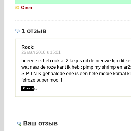
Овен
1 отзыв
Rock
:
26 мая 2016 в 15:01
heeeee,ik heb ook al 2 lakjes uit de nieuwe lijn,dit k
wat naar de roze kant ik heb ; pimp my shrimp en ar
S-P-I-N-K gehaaldde ene is een hele mooie koraal k
felroze,super mooi !
Ответить
Ваш отзыв