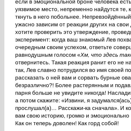
если в эмоциональной броне человека есть
уязвимое место, непременно найдутся те, 
ткнуть в него побольнее. Непревзойдённый
ужасно зависим от реакции других на свои
хотите проверить это утверждение, провед
эксперимент: когда ваш знакомый Лев похв
очередным своим успехом, ответьте сове
равнодушным голосом «
Хм, что здесь так
отвернитесь. Такая реакция ранит его не на
так, Лев славно потрудился во имя своей п
рассказать о ней вам и сорвать бурные ов
безразлично?! Более растерянным и подав
парня больше не увидите никогда! Наслад
а потом скажите: «Извини, я задумался(ась
прослушал(а)… Расскажи-ка сначала». И ко
вам свою историю, громко и эмоционально 
Как он теперь доволен! Как горд собой!