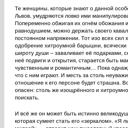
Те женщины, которые знают о данной особ
Львов, умудряются ловко ими манипулиров
Попеременно обжигая их огнём обожания 
равнодушием, можно держать своего кавал
постоянном напряжении. Тот изо всех сил 
одобрение хитроумной барышни, всячески
широту души – заваливает её подарками, с
неё подвиги и открытия, старается быть м
чувственным и романтичным… Пока однажд
что с ним играют. И месть за столь неуваж
отношение к его персоне будет страшна. В
опасен: столь же изощрённого и хитроумно
поискать.
И всё же он может быть истинно великодуш
которая сумеет стать его «зеркалом». «Я ль