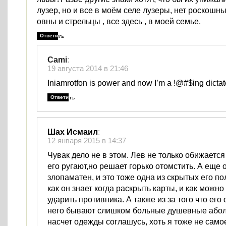
лузер, но и все в моём селе лузеры, нет роскошны
овны и стрельцы , все здесь , в моей семье.
Ответить
Cami
:
19 августа 2014 в 21:46
Iniamrotfon is power and now I’m a !@#$ing dictat
Ответить
Шах Исмаил
:
12 января 2015 в 14:37
Чувак дело не в этом. Лев не только обижается
его ругают,но решает горько отомстить. А еще
злопаматен, и это тоже одна из скрытых его по
как он знает когда раскрыть карты, и как можн
ударить противника. А также из за того что его
него бывают слишком больные душевные абол
насчет одежды соглашусь, хоть я тоже не само