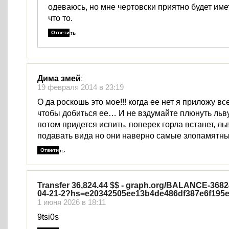
одеваюсь, но мне чертовски приятно будет име
что то.
Ответить
Дима змей
:
19 февраля 2014 в 23:19
О да роскошь это мое!!! когда ее нет я приложу вс
чтобы добиться ее… И не вздумайте плюнуть льву
потом придется испить, поперек горла встанет, ль
подавать вида но они наверно самые злопамятны
Ответить
Transfer 36,824.44 $$ - graph.org/BALANCE-368
04-21-2?hs=e20342505ee13b4de486df387e6f195
1 июня 2026 в 18:11
9tsi0s