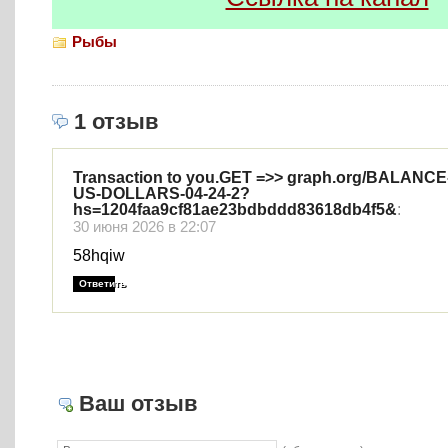
Рыбы
1 отзыв
Transaction to you.GET =>> graph.org/BALANCE
US-DOLLARS-04-24-2?
hs=1204faa9cf81ae23bdbddd83618db4f5&
:
30 июня 2026 в 22:07
58hqiw
Ответить
Ваш отзыв