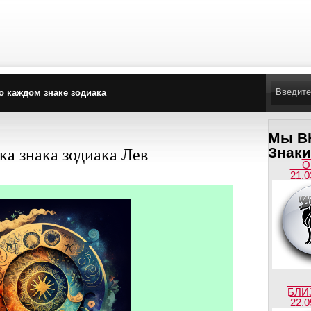
о каждом знаке зодиака
Мы ВК
а знака зодиака Лев
Знаки
О
21.0
БЛИ
22.0