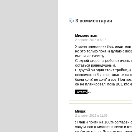
3 комментария
Мимолетная
:
2 апреля 2013 в 8:07
У меня племянник Лев, родители 
но это только пока))) думаю с во
имени и отчеству.
С одной стороны ребенок очень 
остаться равнодушным.
С другой он один стоит тройни)))
невозможно было оставить и на 
были хочУ, не хочУ и все. Под п
он не планировал, пока ВСЕ кто е
Ответить
Миша
:
2 апреля 2013 в 11:03
Я Лев и почти на 100% согласен с
хочу много внимания и всего и вся
своём до конца. Люди ко мне тяну