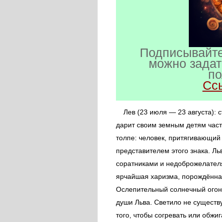
Подписывайте
можно задат
по
Сс
Лев (23 июля — 23 августа): 
дарит своим земным детям части
толпе: человек, притягивающий 
представителем этого знака. Ль
соратниками и недоброжелателя
ярчайшая харизма, порождённа
Ослепительный солнечный огон
души Льва.
Светило не существу
того, чтобы согревать или обжи