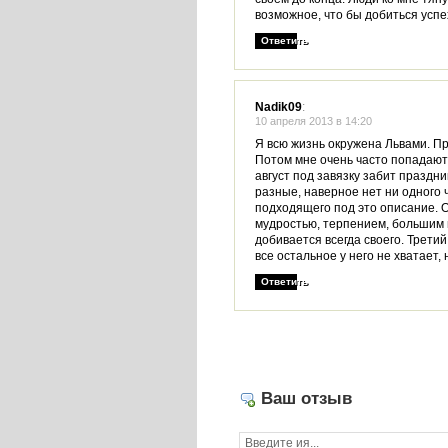
возможное, что бы добиться успе
Ответить
Nadik09
:
10 апреля 2013 в 14:20
Я всю жизнь окружена Львами. Пр
Потом мне очень часто попадают
август под завязку забит праздни
разные, наверное нет ни одного 
подходящего под это описание. 
мудростью, терпением, большим 
добивается всегда своего. Трети
все остальное у него не хватает, 
Ответить
Ваш отзыв