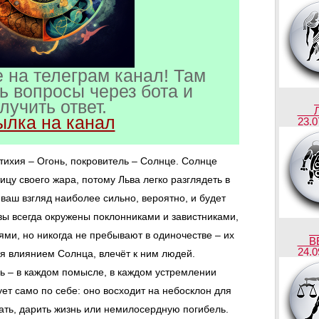
 на телеграм канал! Там
ь вопросы через бота и
лучить ответ.
ылка на канал
23.0
стихия – Огонь, покровитель – Солнце. Солнце
цу своего жара, потому Льва легко разглядеть в
ваш взгляд наиболее сильно, вероятно, и будет
вы всегда окружены поклонниками и завистниками,
ми, но никогда не пребывают в одиночестве – их
В
24.0
я влиянием Солнца, влечёт к ним людей.
ь – в каждом помысле, в каждом устремлении
ет само по себе: оно восходит на небосклон для
гать, дарить жизнь или немилосердную погибель.