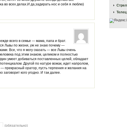
ха во всех делах.И да,задирать нос и себя я люблю)
Стрел
Телец
ежде всего в семье — мама, папа и брат.
ся Львы по жизни, уж не знаю почему —
ками. Все, что я могу сказать — все Львы очень
человека под этим знаком, целиком и полностью
Один умеет добиваться поставленных целей, обладает
потенциалом. Другой по натуре вожак, идет напролом,
й — прекрасный оратор, пусть терпения и желания на
но заговорит кого угодно. И так далее.
(обязательно)