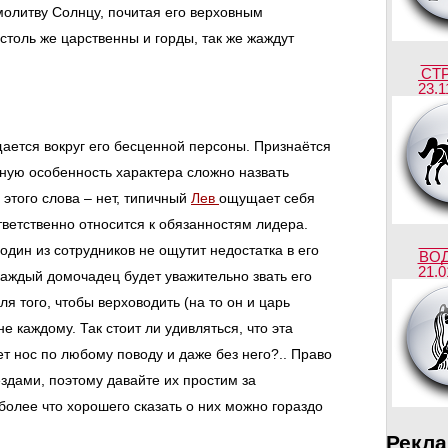
олитву Солнцу, почитая его верховным
столь же царственны и горды, так же жаждут
СТ
23.1
ается вокруг его бесценной персоны. Признаётся
анную особенность характера сложно назвать
этого слова – нет, типичный
Лев
ощущает себя
тветственно относится к обязанностям лидера.
один из сотрудников не ощутит недостатка в его
ВО
21.0
каждый домочадец будет уважительно звать его
ля того, чтобы верховодить (на то он и царь
не каждому. Так стоит ли удивляться, что эта
т нос по любому поводу и даже без него?.. Право
здами, поэтому давайте их простим за
более что хорошего сказать о них можно гораздо
Рекл