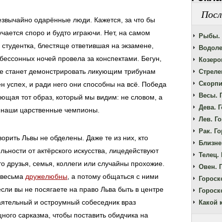
Посл
езвычайно одарённые люди. Кажется, за что бы
учается споро и будто играючи. Нет, на самом
Рыбы. 
: студентка, блестяще ответившая на экзамене,
Водоле
 бессонных ночей провела за конспектами. Бегун,
Козерог
не станет демонстрировать ликующим трибунам
Стрелец
Скорпи
ен успех, и ради него они способны на всё. Победа
Весы. 
щая тот образ, который мы видим: не словом, а
Дева. Г
 наши царственные чемпионы.
Лев. Го
Рак. Го
орить Львы не обделены. Даже те из них, кто
Близне
льности от актёрского искусства, лицедействуют
Телец. 
о друзья, семья, коллеги или случайны прохожие.
Овен. Г
, весьма
дружелюбны
, а потому общаться с ними
Гороск
если вы не посягаете на право Льва быть в центре
Гороск
аятельный и остроумный собеседник враз
Какой 
ного сарказма, чтобы поставить обидчика на