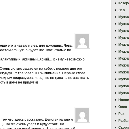
Козер
Лев
Мужчи
Мужч
Мужчи
Мужчи
Мужчи
еще его и назвали Лев, для домашних Лева,
зрастом его нужно будет называть только по
Мужчи
Мужчи
талантливый, активный, яркий… к нему невозможно
Мужчи
 Очень сильно зациклен на себе, с первого дня его
Мужч
секунду! От требовал 100% внимания. Первые слова
оследним подразумевалось, что не кушать, не засыпать
Мужчи
сть в доме не придут)))
Мужчи
Мужчи
Новос
Овен
Рак
 тем что здесь рассказано. Действительно я
Рыбы
 :). Так же очень упёрт и буду стоять на
Скорп
тся, хотят со мной дружить. Всегда делаю всё