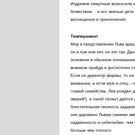
Издревле смертные возносили м
божеством… и его земные дети 
восхищения и преклонения.
Темперамент
Мир в представлении Льва вращ
он в том или нет, но это так. Д
эгоизмом в обычном понимании 
вожаком прайда и достаточно о
Если он директор фирмы, то ни 
внимании, а если муж и отец – 
главой семейства. Лев рождён д
зверей!), а такой талант даётся 
блистательная личность задирае
сие даровано Львам самими звё
надменность и себялюбие, тем 
больше чем плохого.