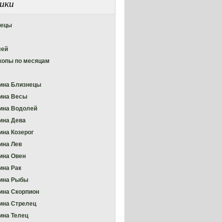
ики
нецы
лей
копы по месяцам
ина Близнецы
ина Весы
ина Водолей
ина Дева
на Козерог
на Лев
ина Овен
на Рак
ина Рыбы
на Скорпион
на Стрелец
на Телец