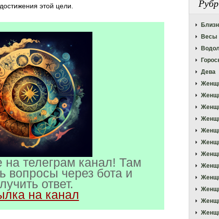
Рубр
 достижения этой цели.
Близ
Весы
Водо
Горос
Дева
Женщ
Женщ
Женщ
Женщ
Женщи
Женщи
Женщ
 на телеграм канал! Там
Женщи
ь вопросы через бота и
Женщ
лучить ответ.
Женщи
ылка на канал
Женщи
Женщи