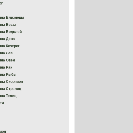
ог
на Близнецы
ина Весы
на Водолей
на Дева
на Козерог
на Лев
на Овен
на Рак
ина Рыбы
на Скорпион
на Стрелец
на Телец
ти
ион