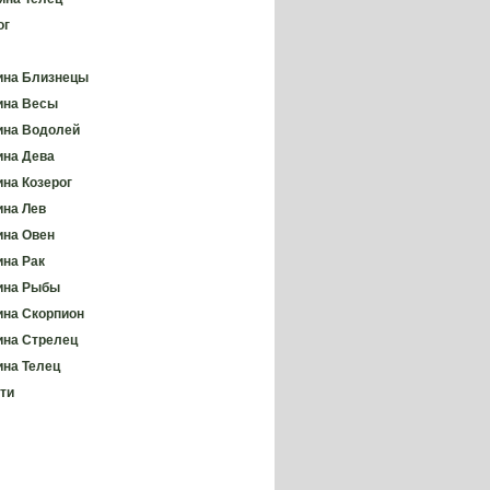
ог
на Близнецы
ина Весы
на Водолей
на Дева
на Козерог
на Лев
на Овен
на Рак
ина Рыбы
на Скорпион
на Стрелец
на Телец
ти