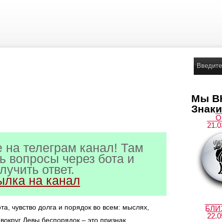
о каждом знаке зодиака
Мы ВК
Знаки
О
21.0
 на телеграм канал! Там
ь вопросы через бота и
лучить ответ.
ылка на канал
та, чувство долга и порядок во всем: мыслях,
БЛИ
22.0
 вокруг Девы беспорядок – это признак