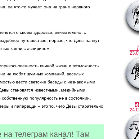
на, ее что-то мучает, она на гране нервного
 печется о своем здоровье: внимательно, с
вадебное путешествие, первое, что Девы начнут
чные капли с аспирином.
23.0
еприкосновенность личной жизни и возможность
Они не любят шумных компаний, веселых
имостью вести светские беседы с незнакомыми
 Девы становятся известными, медийными
ь собственную популярность не в состоянии.
В
еры и папарацци – это то, чего Девы старательно
24.0
 на телеграм канал! Там