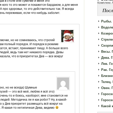
ак в столе или сумочке и меня это
Комплекс 
я кого то это может и покажется бардаком, а для меня
Посл
А про здоровье, то это действительно так. Я всегда
ень переживаю, если что-нибудь заболит.
Рыбы. 
Водоле
Козерог
Стрелец
умочке, но не сомневаюсь, что строгий
 там полный порядок. И порядок в режиме
Скорпи
атся, встают, принимают пищу. А больше всего
Весы. 
людей, ведь там нет никакого порядка. Девы
казала, что в приоритетах Дев — все вокруг
Дева. Г
Лев. Го
Рак. Го
Близне
Телец. 
но, но не всегда) Шумные
Овен. Г
узей — это всё моё, люблю я всё это)
Гороск
 очень-то и боюсь, наоборот, мне становится не
 людей. Методична ли я как робот? Ну, в какой-
Гороск
что у Дев приоритет размещать всё вокруг на
Какой 
ь. Я какая-то нетипичная Дева, видимо