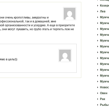
Козер
Лев
Мужчи
 они очень кропотливы, аккуратны и
рофессиональной, так и в домашней, мне
Мужч
кой организованности и усердию. А еще в приоритете
Мужчи
 они могут лукавить, но грубо лгать и терпеть лож не
Мужчи
Мужчи
Мужчи
Мужчи
Мужчи
ямо в цель!))
Мужч
Мужчи
Мужчи
Мужчи
Новос
Овен
Рак
Рыбы