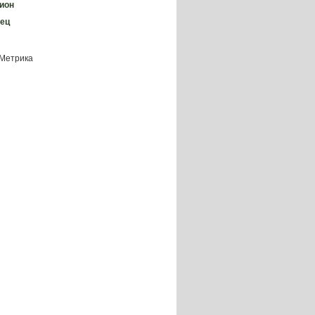
ион
ец