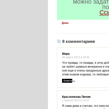
можно задат
по
Сс
Дева
8 комментариев
Мира
:
30 марта 2013 в 20:46
Что правда, то правда, я хочу до
не любят шумных вечеринок и оче
они еще и очень преданные друзья
этим знаком зодиака, то любовью
Ответить
Краснопеева Лилия
:
1 апреля 2013 в 14:32
Я сама дева и считаю, что пресл