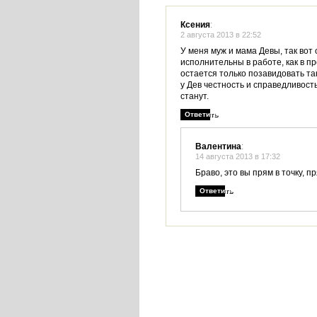
Ксения
:
2 августа 2013 в 22:52
У меня муж и мама Девы, так вот
исполнительны в работе, как в п
остается только позавидовать та
у Дев честность и справедливость,
станут.
Ответить
Валентина
:
14 августа 2013 в 17:32
Браво, это вы прям в точку, пр
Ответить