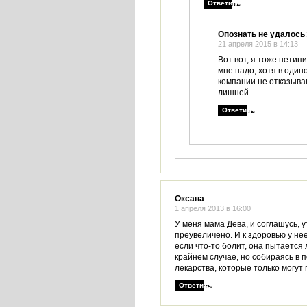
Ответить
Опознать не удалось
:
21 апреля 2015 в 14:13
Вот вот, я тоже нетип
мне надо, хотя в оди
компании не отказываю
лишней.
Ответить
Оксана
:
1 апреля 2013 в 16:00
У меня мама Дева, и соглашусь, 
преувеличено. И к здоровью у н
если что-то болит, она пытается 
крайнем случае, но собираясь в 
лекарства, которые только могут 
Ответить