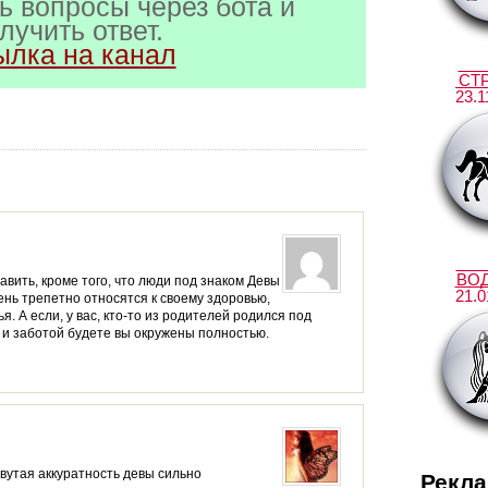
ь вопросы через бота и
лучить ответ.
ылка на канал
СТ
23.1
ВО
бавить, кроме того, что люди под знаком Девы
21.0
нь трепетно относятся к своему здоровью,
. А если, у вас, кто-то из родителей родился под
 и заботой будете вы окружены полностью.
овутая аккуратность девы сильно
Рекл