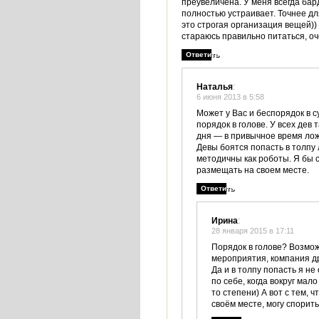
преувеличена. У меня всегда бард
полностью устраивает. Точнее дл
это строгая организация вещей)) 
стараюсь правильно питаться, оч
Ответить
Наталья
:
6 июня 2013 в 5:58
Может у Вас и беспорядок в с
порядок в голове. У всех дев
дня — в привычное время лож
Девы боятся попасть в толпу 
методичны как роботы. Я бы с
размещать на своем месте.
Ответить
Ирина
:
28 января 2015 в 17:11
Порядок в голове? Возмож
мероприятия, компания др
Да и в толпу попасть я не
по себе, когда вокруг мало
то степени) А вот с тем, 
своём месте, могу спорит