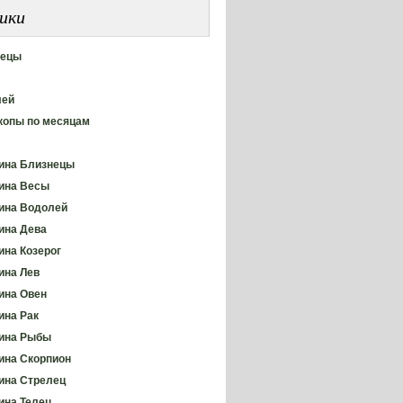
ики
нецы
лей
копы по месяцам
ина Близнецы
ина Весы
ина Водолей
ина Дева
на Козерог
на Лев
ина Овен
на Рак
ина Рыбы
на Скорпион
на Стрелец
на Телец