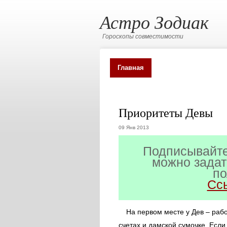
Астро Зодиак
Гороскопы совместимости
Главная
Карта сайта
Все 
Приоритеты Девы
09 Янв 2013
Подписывайте
можно задат
по
Сс
На первом месте у Дев – рабо
счетах и дамской сумочке. Если