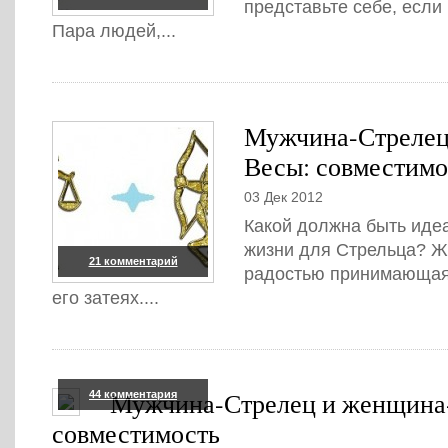
представьте себе, если
Пара людей,...
Мужчина-Стрелец
Весы: совместимо
03 Дек 2012
Какой должна быть иде
жизни для Стрельца? Ж
21 комментарий
радостью принимающая 
его затеях....
Мужчина-Стрелец и женщина-
44 комментария
совместимость