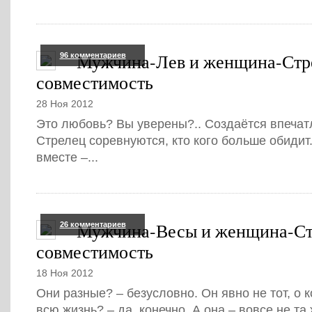
Мужчина-Лев и женщина-Стр
96 комментариев
совместимость
28 Ноя 2012
Это любовь? Вы уверены?.. Создаётся впечатл
Стрелец соревнуются, кто кого больше обидит
вместе –...
Мужчина-Весы и женщина-Ст
26 комментариев
совместимость
18 Ноя 2012
Они разные? – безусловно. Он явно не тот, о 
всю жизнь? – да, конечно. А она – вовсе не та