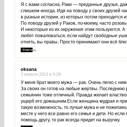
Я с вами согласна, Раки — преданные друзья, да
слишком иногда. Идя на поводу у своих друзей ч
в разные истории, из которых потом приходится и
По поводу друзей у Раков, по-моему, часто розовы
И некоторые из их окружения этим пользуются. А 
любят пожаловаться, если найдут свободные уши, 
отнять, вы правы. Просто принимают они всё близ
Ответить
oksana
:
3 апреля 2013 в 5:28
У меня брат моего мужа — рак. Очень легко с ним
За своих он готов на любые жертвы. Последнюю р
семьянин тоже отличный. Правда желает властвов
ущерб его домашним.Если женщина мудрая и пре
такую возможность, то лучше мужа и не пожелае
месте у него все равно его семья и дети. Но если
помощь другу, то рак всегда придет на выручку.