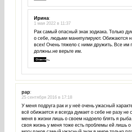
Ирина
:
1 мая 2022 в 11:37
Рак самый опасный знак зодиака. Только д
о себе, людьми манипулируют. Обижаются на
всех! Очень тяжело с ними дружить. Все им
должны.не верьте им.
Ответить
рар
:
25 сентября 2016 в 17:18
У меня подруга рак и у неё очень ужасный характ
всё обижается и всегда думает о себе не разу не 
меня в жизни лишь о своем надоело блять я рыба
своя жизнь у меня тоже есть проблемы ей лишь о
могу раков самый ужасный знак в мире только пла