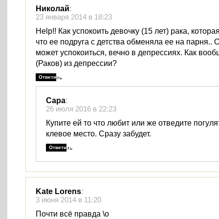
Николай
:
23 января 2014 в 18:23
Help!! Как успокоить девочку (15 лет) рака, котора
что ее подруга с детства обменяла ее на парня.. 
может успокоиться, вечно в депрессиях. Как воо
(Раков) из депрессии?
Ответить
Сара
:
26 июля 2016 в 22:23
Купите ей то что любит или же отведите погуля
клевое место. Сразу забудет.
Ответить
Kate Lorens
:
3 июня 2014 в 11:20
Почти всё правда \о