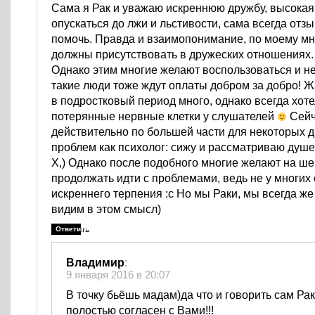
Сама я Рак и уважаю искреннюю дружбу, высокая
опускаться до лжи и льстивости, сама всегда отзы
помочь. Правда и взаимопонимание, по моему мн
должны присутствовать в дружеских отношениях.
Однако этим многие желают воспользоваться и не
такие люди тоже ждут оплаты добром за добро! 
в подростковый период много, однако всегда хот
потерянные нервные клетки у слушателей
Сейч
действительно по большей части для некоторых 
проблем как психолог: сижу и рассматриваю душ
Х,) Однако после подобного многие желают на ше
продолжать идти с проблемами, ведь не у многих 
искреннего терпения :с Но мы Раки, мы всегда ж
видим в этом смысл)
Ответить
Владимир
:
9 января 2016 в 20:07
В точку бьёшь мадам)да что и говорить сам Рак
полостью согласен с Вами!!!