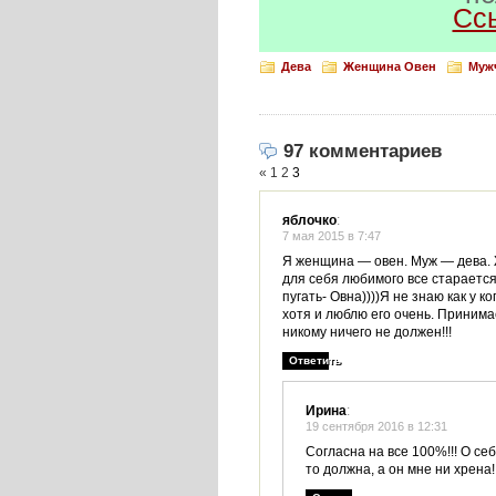
Сс
Дева
Женщина Овен
Муж
97 комментариев
«
1
2
3
яблочко
:
7 мая 2015 в 7:47
Я женщина — овен. Муж — дева. 
для себя любимого все старается
пугать- Овна))))Я не знаю как у к
хотя и люблю его очень. Принимае
никому ничего не должен!!!
Ответить
Ирина
:
19 сентября 2016 в 12:31
Согласна на все 100%!!! О се
то должна, а он мне ни хрена!!