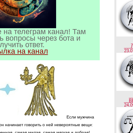
 на телеграм канал! Там
ь вопросы через бота и
лучить ответ.
ылка на канал
23.0
В
24.0
Если мужчина
он начинает говорить о ней невероятные вещи:
енная, самая милая, самая мягкая и добрая!