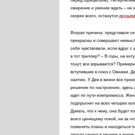
перед официозом). Нетерпеливы
смирение и умение ждать – не и
скорее всего, останутся
друзья
Вторая причина: представьте се
прекрасны и совершают немысли
себя чувствовали, если вдруг с
в тот триллер? – В горы, на яхт
тонут, все взрывается? Пример
вступившие в союз с Овнами. Д
наитию. У Дев в жизни все про
решение по настроению, здесь 
идет по пути компромисса. Жен
подпрыгнет на всех четырех коп
Думать, что к чему, она будет
всего ценящему покой, ни за чт
поменять планы и находиться п
просто чахнут в тишине и поко