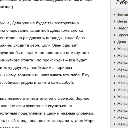
Рубр
жизни!).
Близ
Весы
лучше, Дева уже не будет так восторженно
Водо
вна очарование галантной Девы тоже слегка
Горос
удут страшно раздражать периоды, когда Дева
Дева
мание, уходит в себя. Если Овен сделает
Женщ
аучится быть рядом, не приставая поминутно к
Женщ
минутного отчета, что происходит – все будет
Женщ
ни кому другому, необходимы периоды
Женщ
ь к нему, тормошить, навязывать что-либо. Ему
Женщи
го любимая рядом и занята сама собой.
Женщи
Женщ
Женщи
ыть нежнее и внимательнее с Овечкой. Вернее,
Женщ
внешне свои чувства: не скупиться на
Женщи
олетные поцелуйчики в щеку и нежные словечки.
Женщи
альный голод, она начнет скандалить, а ее Марс,
Женщи