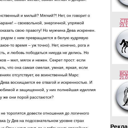
нственный и милый? Мягкий?! Нет, он говорит о
СТ
Баране! – своевольной, энергичной, упрямой
23.1
оказать свою правоту! Но мужчина Дева искренен.
, рядом с ним превращается в белую кудрявую
акое-то время – уж точно).
Нет, конечно, рога и
ть, и любовь пободаться никуда не делись. Но
ов – мил, мягок и нежен. Секрет прост: если
ть, что она самая смелая, умная, яркая, если
ВО
ениях отсутствует, ее воинственный Марс
21.0
 Дева восхищается ее отвагой и искренностью. И
 любимой и защищенной, у них полнейшая идиллия
му же они порой расстаются?
не торопятся довести отношения до логичного
ка (у Дев на подсознательном уровне страх
Рекл