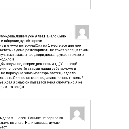
,муж-дева.Живём уже 9 лет.Начало было
с и общение,ну всё короче
у и я мужа потеряла!Она на 1 месте,всё для неё
егать из дома,разговаривать не хочет.Месяц в током
учаться в закрытые двери,достал думает только о
ходило в
бытовуха,недоверие,ревность и тд.)У нас ещё
меня попрекает(я старый найди себе моложе и
и не поразу)Не знаю мозг взрывается,надоело
говорить.Сильно он меня подавляет,очень тяжолый
е.Хотя я знаю он пытается меня сломать,но я не
рим кто кого)))
ь дева,я — овен. Раньше не верила во
..даже не знаю. Начитавшись, думаю
ъест.