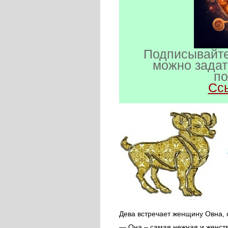
Подписывайте
можно задат
по
Сс
Дева встречает женщину Овна, 
— Она – самая нежная и женств