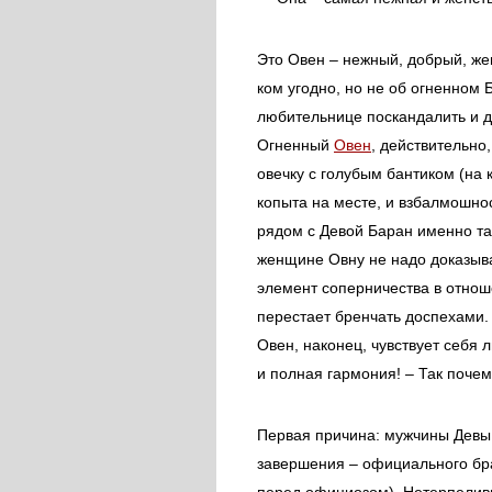
Это Овен – нежный, добрый, же
ком угодно, но не об огненном 
любительнице поскандалить и д
Огненный
Овен
, действительно
овечку с голубым бантиком (на к
копыта на месте, и взбалмошнос
рядом с Девой Баран именно так
женщине Овну не надо доказыва
элемент соперничества в отнош
перестает бренчать доспехами.
Овен, наконец, чувствует себя
и полная гармония! – Так поче
Первая причина: мужчины Девы 
завершения – официального бра