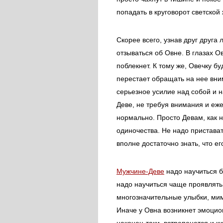
попадать в круговорот светской 
Скорее всего, узнав друг друга 
отзываться об Овне. В глазах О
поблекнет. К тому же, Овечку б
перестает обращать на нее вни
серьезное усилие над собой и н
Деве, не требуя внимания и еже
нормально. Просто Девам, как 
одиночества. Не надо пристават
вполне достаточно знать, что е
Мужчине-Деве
надо научиться б
надо научиться чаще проявлять 
многозначительные улыбки, мим
Иначе у Овна возникнет эмоцион