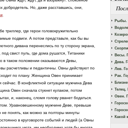
е Овны ждут, ждут, да и взбрыкнут: спокойное
Посл
х добродетель. Но, даже расставшись, они,
ми
.
Рыбы. 
Водоле
бе триллер, где герои головокружительно
Козерог
мые подвиги. А потом представьте, как бы вы
Стрелец
 уютного дивана перенеслись по ту сторону экрана,
Скорпи
у, под свист пуль, где дома рушатся, Титаники
Весы. 
но в таком положении оказываются Девы,
Дева. Г
евы расчетливы и педантичны. Овны действуют по
Лев. Го
исходит по плану. Женщина Овен принимает
Рак. Го
Близне
и сейчас. В конфликтной ситуации мужчина Дева
Телец. 
щина Овен сначала стукнет кулаком, потом
Овен. Г
ытах, и, наконец, сломя голову рванет бодаться.
Гороск
 потом. Уравновешенному мужчине Деве, превыше
Гороск
о не понять, как можно за полторы минуты
Какой 
остоянно в круговороте событий и людей (а Овны
е домашнего уюта, им необходимо хотя бы иногда