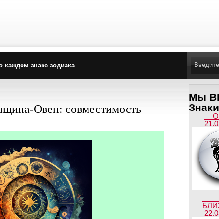
о каждом знаке зодиака
Мы ВК
нщина-Овен: совместимость
Знаки
О
21.0
БЛИ
22.0