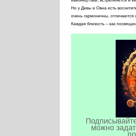
наконец-таки, встрепенется и ки
Но у Девы и Овна есть восхити
очень гармоничны, отличаются 
Каждая близость – как посвящен
Подписывайте
можно задат
по