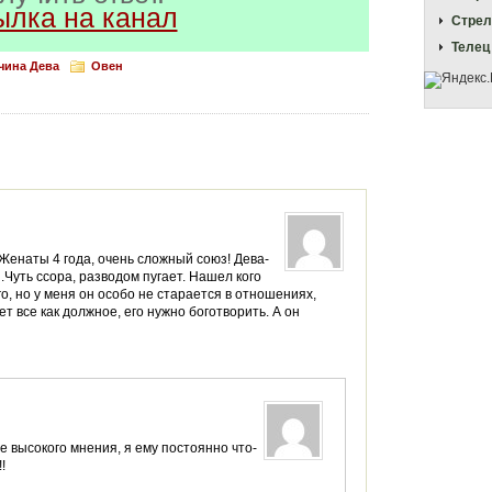
ылка на канал
Стрел
Телец
чина Дева
Овен
Женаты 4 года, очень сложный союз! Дева-
.Чуть ссора, разводом пугает. Нашел кого
ого, но у меня он особо не старается в отношениях,
т все как должное, его нужно боготворить. А он
бе высокого мнения, я ему постоянно что-
!