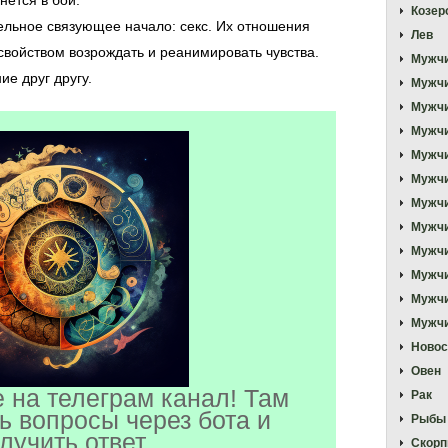
нется в бой.
Козер
тельное связующее начало: секс. Их отношения
Лев
свойством возрождать и реанимировать чувства.
Мужчи
ие друг другу.
Мужч
Мужчи
Мужчи
Мужчи
Мужчи
Мужчи
Мужчи
Мужч
Мужчи
Мужчи
Мужчи
Новос
Овен
 на телеграм канал! Там
Рак
ь вопросы через бота и
Рыбы
лучить ответ.
Скорп