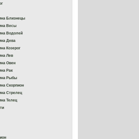
ог
на Близнецы
ина Весы
на Водолей
на Дева
на Козерог
на Лев
на Овен
на Рак
ина Рыбы
на Скорпион
на Стрелец
на Телец
ти
ион