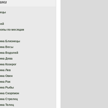
ики
нецы
лей
копы по месяцам
ина Близнецы
ина Весы
ина Водолей
ина Дева
на Козерог
на Лев
ина Овен
на Рак
ина Рыбы
на Скорпион
на Стрелец
на Телец