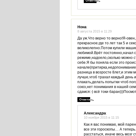
Ответить
Нона
:
8 августа 2015 в 11:29
Да уж.Что верно то верно!Я-овен
прекрасное,где то лет так 5 и сек
великолепно.Потом купили машин
любимой.Врёт постоянно,начал сб
режиме,надоело,сколько можно ст
себе.Я бы поняла если это проис
начале(притирка,недопонимание,
разница в возросте 8лет,и этим 
лучше,чтоб трахал каждый день 
плакать,делать попытки чтоб по
союз,нет понимания в нашей семь
сдамся:-) всё токи баран)))Посмот
Ответить
Александра
:
10 ноября 2015 в 11:15
Как я вас понимаю, мой парен
все эти гороскопы… А теперь
расстаться, иначе весь мозг с