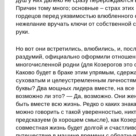
душ у них далеко не сразу перерождаются
Причин тому много; основные – страх эти
гордецов перед уязвимостью влюбленного 
нежелание вручать ключи от собственной 
руки.
Но вот они встретились, влюбились, и, пос
раздумий, официально оформили отношени
многочисленной родни (для Козерогов это 
Каково будет в браке этим упрямым, сдерж
суховатым и целеустремленным личностям
буквы? Два мощных лидера вместе, на все
возможно ли это? — Да, возможно. Они же
быть вместе всю жизнь. Редко о каких знак
можно говорить с такой уверенностью, никт
предсказуем (в хорошем смысле), как Козеро
совместная жизнь будет долгой и счастлив
путешествие в машине времени с обратным