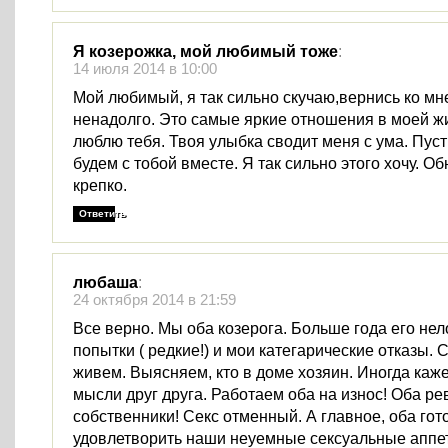
Я козерожка, мой любимый тоже
:
14 июля 2014 в 10:00
Мой любимый, я так сильно скучаю,вернись ко мне
ненадолго. Это самые яркие отношения в моей жи
люблю тебя. Твоя улыбка сводит меня с ума. Пуст
будем с тобой вместе. Я так сильно этого хочу. Об
крепко.
Ответить
любаша
:
24 октября 2014 в 21:59
Все верно. Мы оба козерога. Больше года его не
попытки ( редкие!) и мои категарические отказы. 
живем. Выясняем, кто в доме хозяин. Иногда каже
мысли друг друга. Работаем оба на износ! Оба ре
собственники! Секс отменный. А главное, оба гот
удовлетворить наши неуемные сексуальные аппет