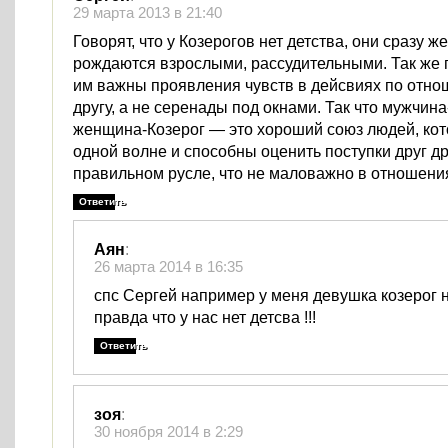
29 марта 2013 в 21:40
Говорят, что у Козерогов нет детства, они сразу же
рождаются взрослыми, рассудительными. Так же 
им важны проявления чувств в дейсвиях по отно
другу, а не серенады под окнами. Так что мужчина
женщина-Козерог — это хороший союз людей, кот
одной волне и способны оценить поступки друг др
правильном русле, что не маловажно в отношени
Ответить
Аян
:
26 марта 2014 в 16:35
спс Сергей например у меня девушка козерог н
правда что у нас нет детсва !!!
Ответить
зоя
:
30 ноября 2014 в 2:29