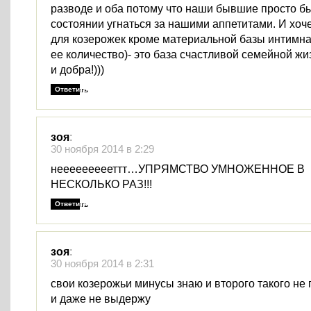
разводе и оба потому что наши бывшие просто бы
состоянии угнаться за нашими аппетитами. И хоче
для козерожек кроме материальной базы интимная
ее количество)- это база счастливой семейной ж
и добра!)))
Ответить
зоя
:
30 ноября 2014 в 2:29
неееееееееттт…УПРЯМСТВО УМНОЖЕННОЕ В
НЕСКОЛЬКО РАЗ!!!
Ответить
зоя
:
30 ноября 2014 в 2:31
свои козерожьи минусы знаю и второго такого не
и даже не выдержу