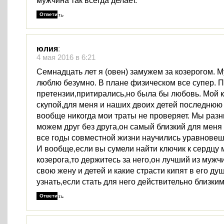
мужчина так всегда делает.
Ответить
юлия
:
4 мая 2016 в 6:21
Семнадцать лет я (овен) замужем за козерогом. 
люблю безумно. В плане физическом все супер. 
претензии,притирались,но была бы любовь. Мой к
скупой,для меня и наших двоих детей последнюю 
вообще никогда мои траты не проверяет. Мы разн
можем друг без друга,он самый близкий для меня
все годы совместной жизни научились уравновеши
И вообще,если вы сумели найти ключик к сердцу
козерога,то держитесь за него,он лучший из мужчи
свою жену и детей и какие страсти кипят в его д
узнать,если стать для него действительно близки
Ответить