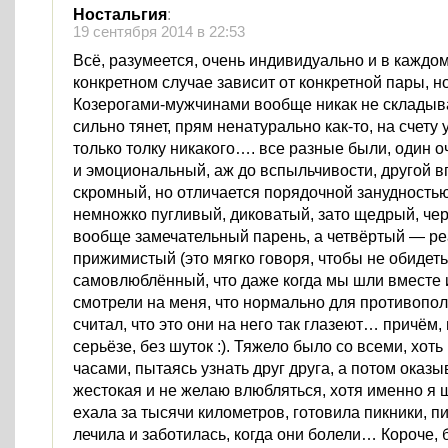
Ностальгия
:
19 сентября 2014 в 22:53
Всё, разумеется, очень индивидуально и в каждо
конкретном случае зависит от конкретной пары, но
Козерогами-мужчинами вообще никак не складыва
сильно тянет, прям ненатурально как-то, на счету
только толку никакого…. все разные были, один 
и эмоциональный, аж до вспыльчивости, другой в
скромный, но отличается порядочной занудностью
немножко пугливый, диковатый, зато щедрый, че
вообще замечательный парень, а четвёртый — р
прижимистый (это мягко говоря, чтобы не обидеть
самовлюблённый, что даже когда мы шли вместе
смотрели на меня, что нормально для противопол
считал, что это они на него так глазеют… причём,
серьёзе, без шуток :). Тяжело было со всеми, хоть
часами, пытаясь узнать друг друга, а потом оказы
жестокая и не желаю влюбляться, хотя именно я 
ехала за тысячи километров, готовила пикники, пи
лечила и заботилась, когда они болели… Короче, 