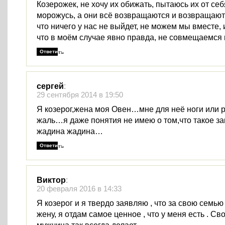
Козерожек, не хочу их обижать, пытаюсь их от себ
морожусь, а они всё возвращаются и возвращаютс
что ничего у нас не выйдет, не можем мы вместе, 
что в моём случае явно правда, не совмещаемся 
Ответить
сергей
:
29 сентября 2014 в 19:50
Я козерог,жена моя Овен…мне для неё ноги или р
жаль…я даже понятия не имею о том,что такое з
жадина жадина…
Ответить
Виктор
:
20 февраля 2016 в 14:33
Я козерог и я твердо заявляю , что за свою семью
жену, я отдам самое ценное , что у меня есть . Св