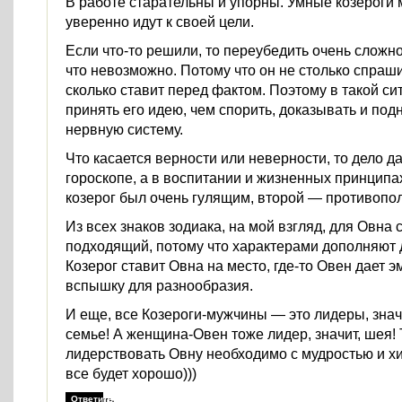
В работе старательны и упорны. Умные козероги
уверенно идут к своей цели.
Если что-то решили, то переубедить очень сложно
что невозможно. Потому что он не столько спраши
сколько ставит перед фактом. Поэтому в такой с
принять его идею, чем спорить, доказывать и по
нервную систему.
Что касается верности или неверности, то дело д
гороскопе, а в воспитании и жизненных принципа
козерог был очень гулящим, второй — противопо
Из всех знаков зодиака, на мой взгляд, для Овна
подходящий, потому что характерами дополняют д
Козерог ставит Овна на место, где-то Овен дает
вспышку для разнообразия.
И еще, все Козероги-мужчины — это лидеры, значи
семье! А женщина-Овен тоже лидер, значит, шея!
лидерствовать Овну необходимо с мудростью и хи
все будет хорошо)))
Ответить