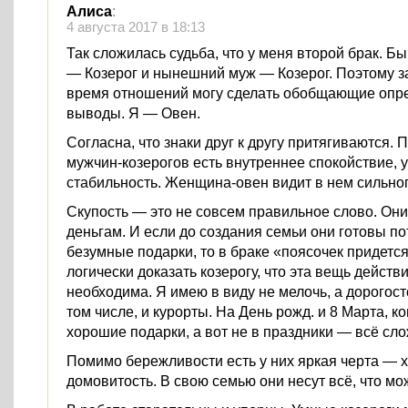
Алиса
:
4 августа 2017 в 18:13
Так сложилась судьба, что у меня второй брак. 
— Козерог и нынешний муж — Козерог. Поэтому з
время отношений могу сделать обобщающие опр
выводы. Я — Овен.
Согласна, что знаки друг к другу притягиваются. П
мужчин-козерогов есть внутреннее спокойствие, 
стабильность. Женщина-овен видит в нем сильног
Скупость — это не совсем правильное слово. Он
деньгам. И если до создания семьи они готовы по
безумные подарки, то в браке «поясочек придетс
логически доказать козерогу, что эта вещь действ
необходима. Я имею в виду не мелочь, а дорогост
том числе, и курорты. На День рожд. и 8 Марта, ко
хорошие подарки, а вот не в праздники — всё сл
Помимо бережливости есть у них яркая черта — х
домовитость. В свою семью они несут всё, что мож