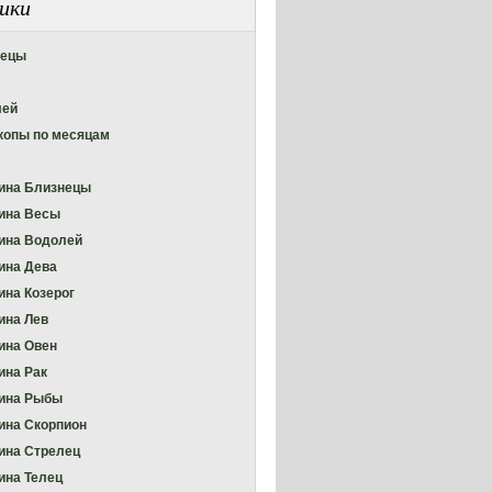
ики
нецы
лей
копы по месяцам
ина Близнецы
ина Весы
ина Водолей
ина Дева
на Козерог
на Лев
ина Овен
на Рак
ина Рыбы
на Скорпион
на Стрелец
на Телец