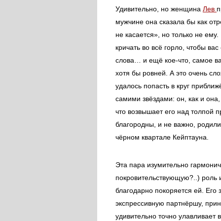
Удивительно, но женщина
Лев
п
мужчине она сказала бы как отр
не касается», но только не ему
кричать во всё горло, чтобы в
слова… и ещё кое-что, самое ва
хотя бы ровней. А это очень сл
удалось попасть в круг прибли
самими звёздами: он, как и она
что возвышает его над толпой 
благородны, и не важно, родили
чёрном квартале Кейптауна.
Эта пара изумительно гармонич
покровительствующую?..) роль
благодарно покоряется ей. Его 
экспрессивную партнёршу, прин
удивительно точно улавливает в