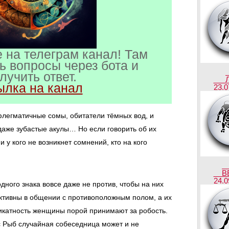
 на телеграм канал! Там
ь вопросы через бота и
лучить ответ.
ылка на канал
23.0
легматичные сомы, обитатели тёмных вод, и
даже зубастые акулы… Но если говорить об их
 у кого не возникнет сомнений, кто на кого
В
24.0
дного знака вовсе даже не против, чтобы на них
ктивны в общении с противоположным полом, а их
икатность женщины порой принимают за робость.
ос Рыб случайная собеседница может и не