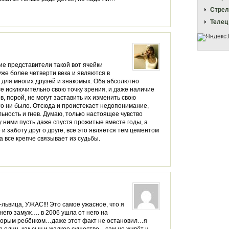
Стрел
Телец
ие представители такой вот ячейки
уже более четверти века и являются в
 для многих друзей и знакомых. Оба абсолютно
е исключительно свою точку зрения, и даже наличие
, порой, не могут заставить их изменить свою
то ни было. Отсюда и проистекает недопонимание,
ность и гнев. Думаю, только настоящее чувство
 ними пусть даже спустя прожитые вместе годы, а
и заботу друг о друге, все это является тем цементом
а все крепче связывает из судьбы.
-львица, УЖАС!!! Это самое ужасное, что я
него замуж…. в 2006 ушла от него на
торым ребёнком…даже этот факт не остановил…я