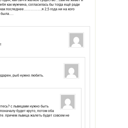
ор один, как сыч и жалкое существо…сам не живёт и
ебя как мужчина, согласилась бы тогда ещё ради
л как последнее…………….я 2,5 года ни на кого
о была….
!
идарен, рыб нужно любить.
итесь? с львицами нужно быть
 поначалу будет круто, потом оба
те. причем львица жалеть будет совсем не