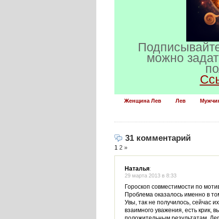
Подписывайте
можно задат
по
Сс
Женщина Лев
Лев
Мужчи
31 комментарий
1
2
»
Наталья
:
29 марта 2013 в 8:33
Гороскоп совместимости по моти
Проблема оказалось именно в том
Увы, так не получилось, сейчас 
взаимного уважения, есть крик, 
положительным результатам. Дер