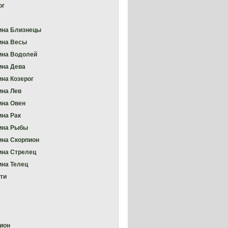
ог
на Близнецы
ина Весы
на Водолей
на Дева
на Козерог
на Лев
на Овен
на Рак
ина Рыбы
на Скорпион
на Стрелец
на Телец
ти
ион