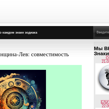
о каждом знаке зодиака
Мы ВК
нщина-Лев: совместимость
Знаки
О
21.0
БЛИ
22.0