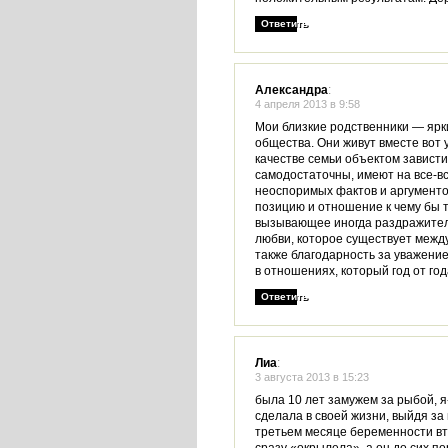
Ответить
Александра
:
4 апреля 2013 в 9:58
Мои близкие родственники — ярк
общества. Они живут вместе вот 
качестве семьи объектом зависти
самодостаточны, имеют на все-вс
неоспоримых фактов и аргументов
позицию и отношение к чему бы 
вызывающее иногда раздражитель
любви, которое существует между
также благодарность за уважение 
в отношениях, который год от год
Ответить
Лиа
:
3 августа 2013 в 15:23
была 10 лет замужем за рыбой, я
сделала в своей жизни, выйдя за 
третьем месяце беременности в