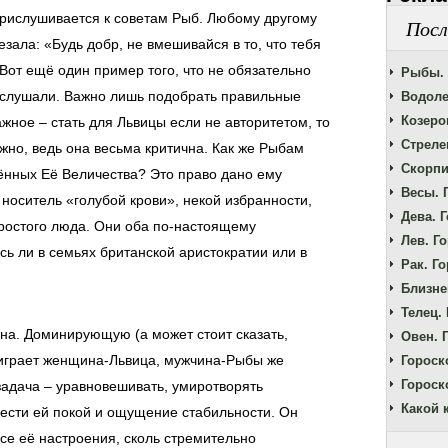
рислушивается к советам Рыб. Любому другому
Посл
езала: «Будь добр, не вмешивайся в то, что тебя
. Вот ещё один пример того, что не обязательно
Рыбы. 
ас слушали. Важно лишь подобрать правильные
Водоле
Козерог
жное – стать для Львицы если не авторитетом, то
Стрелец
ожно, ведь она весьма критична. Как же Рыбам
Скорпи
жённых Её Величества? Это право дано ему
Весы. 
, носитель «голубой крови», некой избранности,
Дева. Г
простого люда. Они оба по-настоящему
Лев. Го
сь ли в семьях британской аристократии или в
Рак. Го
Близне
Телец. 
на. Доминирующую (а может стоит сказать,
Овен. Г
 играет женщина-Львица, мужчина-Рыбы же
Гороск
Гороск
задача – уравновешивать, умиротворять
Какой 
ести ей покой и ощущение стабильности. Он
се её настроения, сколь стремительно