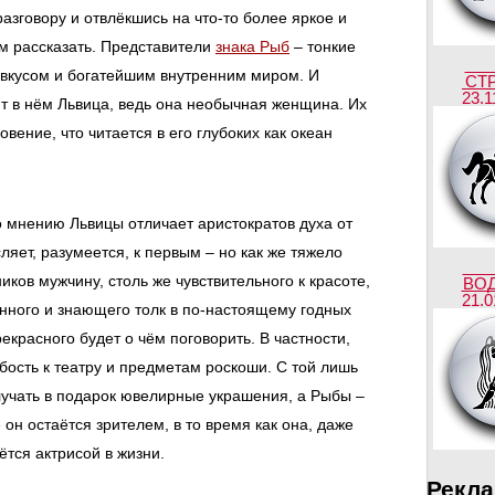
разговору и отвлёкшись на что-то более яркое и
вам рассказать. Представители
знака Рыб
– тонкие
вкусом и богатейшим внутренним миром. И
СТ
23.1
т в нём Львица, ведь она необычная женщина. Их
вение, что читается в его глубоких как океан
по мнению Львицы отличает аристократов духа от
ляет, разумеется, к первым – но как же тяжело
иков мужчину, столь же чувствительного к красоте,
ВО
21.0
ённого и знающего толк в по-настоящему годных
красного будет о чём поговорить. В частности,
бость к театру и предметам роскоши. С той лишь
лучать в подарок ювелирные украшения, а Рыбы –
 он остаётся зрителем, в то время как она, даже
ётся актрисой в жизни.
Рекл