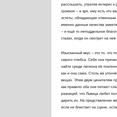
расслышать, утратив интерес к 
громкое – а зря, ему есть что 
эстеты, обладающие отменным 
именно данные качества замети
– и ещё то неподдельное благого
глазах, когда он смотрит на неё.
Изысканный вкус – это то, что 
сирого плебса. Себя она причис
найти среди легиона её поклонн
как и она сама. Столь же утонч
вещах. Этим двум ценителям пре
как правило оба они питают сла
разницей, что Львица любит по
дарить их. На представлении же
если не блистает на сцене, оста