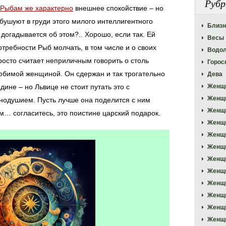
Рубр
Рыбам же характерно
внешнее спокойствие – но
 бушуют в груди этого милого интеллигентного
Близ
огадывается об этом?.. Хорошо, если так. Ей
Весы
отребности Рыб молчать, в том числе и о своих
Водо
просто считает неприличным говорить о столь
Горос
юбимой женщиной. Он сдержан и так трогательно
Дева
дине – но Львице не стоит путать это с
Женщ
Женщ
внодушием. Пусть лучше она поделится с ним
Женщ
… согласитесь, это поистине царский подарок.
Женщ
Женщи
Женщи
Женщ
Женщи
Женщ
Женщи
Женщи
Женщи