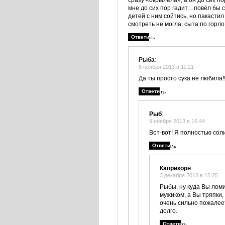
сразу «окрылела», а он до сих п
мне до сих пор гадит…повёл бы с
детей с ним сойтись, но пакасти
смотреть не могла, сыта по горл
Ответить
Рыба
:
6 ноября 2013 в 11:21
Да ты просто сука не любила!!
Ответить
Рыб
:
9 ноября 2013 в 16:44
Вот-вот! Я полностью сол
Ответить
Каприкорн
:
3 декабря 2013 в 15:25
Рыбы, ну куда Вы лом
мужиком, а Вы тряпки,
очень сильно пожалее
долго.
Ответить