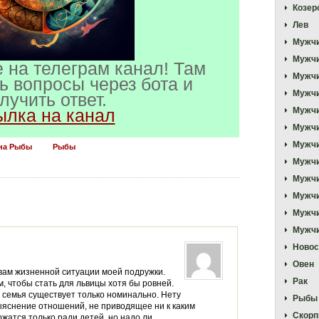
Козер
Лев
Мужчи
Мужч
 на телеграм канал! Там
Мужчи
ь вопросы через бота и
Мужчи
лучить ответ.
ылка на канал
Мужчи
Мужчи
Мужчи
на Рыбы
Рыбы
Мужчи
Мужч
Мужчи
Мужчи
Мужчи
Новос
Овен
вам жизненной ситуации моей подружки.
Рак
, чтобы стать для львицы хотя бы ровней.
их семья существует только номинально. Нету
Рыбы
выяснение отношений, не приводящее ни к каким
Скорп
жатся только ради детей, но надо ли…