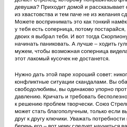
девушка? Приходит домой и рассказывает 
из хвастовства и тем паче не из желания с
Можете воспринимать это как тонкий намёк:
у тебя есть соперница, потому постарайся,
двоих я выбрал тебя. И вот тогда Скорпио
начинать паниковать. А лучше – ходить гул
мужем, чтобы возможная соперница видела,
этот лакомый кусочек не достанется.
Нужно дать этой паре хороший совет: нико
конфликтные ситуации скандалами. Вы об
свободолюбивы, вы одинаково упорно прот
давлению. Кричать и требовать бесполезно
к решению проблем творчески. Союз Стрел
может стать благополучным, только если в
друг к другу ключики. Уважать потребности
беречь его – вот чему следует научиться ва