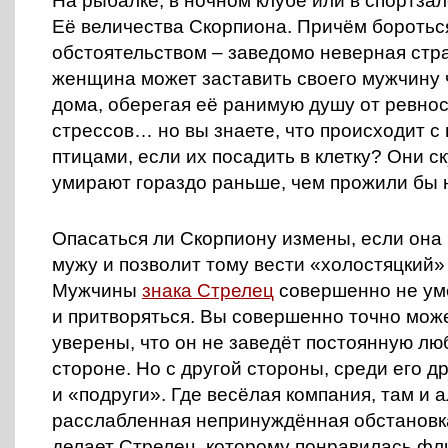
На рыбалке, в ночном клубе или в спортзал
Её величества Скорпиона. Причём боротьс
обстоятельством – заведомо неверная стра
женщина может заставить своего мужчину 
дома, оберегая её ранимую душу от ревнос
стрессов… но вы знаете, что происходит с
птицами, если их посадить в клетку? Они с
умирают гораздо раньше, чем прожили бы 
Опасаться ли Скорпиону измены, если она 
мужу и позволит тому вести «холостяцкий»
Мужчины
знака Стрелец
совершенно не ум
и притворяться. Вы совершенно точно мож
уверены, что он не заведёт постоянную лю
стороне. Но с другой стороны, среди его д
и «подруги». Где весёлая компания, там и а
расслабленная непринуждённая обстановк
делает Стрелец, которому понравилась ф