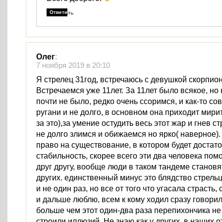
Ответить
Олег
:
7 ноября 2019 в 20:10
Я стрелец 31год, встречаюсь с девушкой скорпион
Встречаемся уже 11лет. За 11лет было всякое, но 
почти не было, редко очень ссоримся, и как-то со
ругани и не долго, в основном она приходит мири
за это),за умение остудить весь этот жар и гнев с
не долго злимся и обижаемся но ярко( наверное).
право на существование, в котором будет достато
стабильность, скорее всего эти два человека помо
друг другу, вообще люди в таком тандеме становя
других. единственный минус это блядство стрельц
и не один раз, но все от того что угасала страсть,
и дальше люблю, всем к кому ходил сразу говорил
больше чем этот один-два раза перепихончика не 
строили иллюзий. Не знаю как у других, в наших 