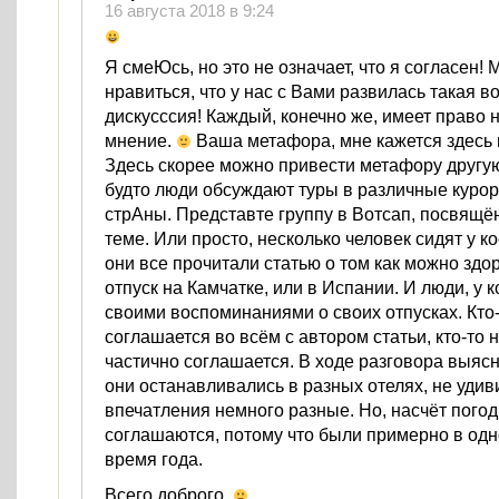
16 августа 2018 в 9:24
Я смеЮсь, но это не означает, что я согласен! 
нравиться, что у нас с Вами развилась такая в
дискусссия! Каждый, конечно же, имеет право 
мнение.
Ваша метафора, мне кажется здесь 
Здесь скорее можно привести метафору другую
будто люди обсуждают туры в различные курор
стрАны. Представте группу в Вотсап, посвящё
теме. Или просто, несколько человек сидят у к
они все прочитали статью о том как можно здо
отпуск на Камчатке, или в Испании. И люди, у к
своими воспоминаниями о своих отпусках. Кто
соглашается во всём с автором статьи, кто-то не
частично соглашается. В ходе разговора выясн
они останавливались в разных отелях, не удиви
впечатления немного разные. Но, насчёт пого
соглашаются, потому что были примерно в одн
время года.
Всего доброго.