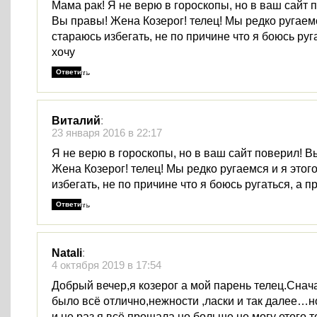
Мама рак! Я не верю в гороскопы, но в ваш сайт 
Вы правы! Жена Козерог! телец! Мы редко ругаемс
стараюсь избегать, не по причине что я боюсь руга
хочу
Ответить
Виталий
:
23 января 2016 в 22:17
Я не верю в гороскопы, но в ваш сайт поверил! В
Жена Козерог! телец! Мы редко ругаемся и я этог
избегать, не по причине что я боюсь ругаться, а п
Ответить
Natali
:
4 октября 2019 в 17:54
Добрый вечер,я козерог а мой парень телец.Снач
было всё отлично,нежности ,ласки и так далее…н
и не раз я всё прощала но больше не могу етого те