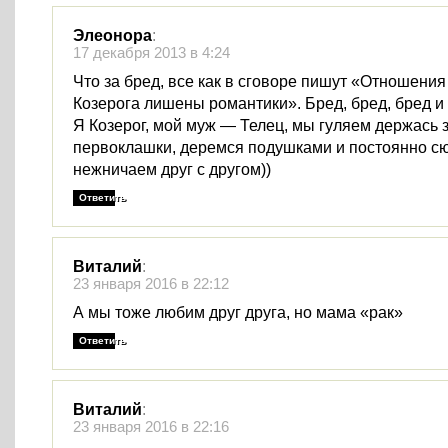
Элеонора
:
17 декабря 2013 в 4:24
Что за бред, все как в сговоре пишут «Отношения
Козерога лишены романтики». Бред, бред, бред и
Я Козерог, мой муж — Телец, мы гуляем держась з
первоклашки, деремся подушками и постоянно с
нежничаем друг с другом))
Ответить
Виталий
:
23 января 2016 в 22:12
А мы тоже любим друг друга, но мама «рак»
Ответить
Виталий
:
23 января 2016 в 22:16