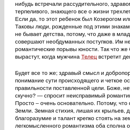
нибудь встречали рассудительного, здрав
терпеливого, знающего все о жизни трехл
Если да, то этот ребенок был Козерогом ил
Таковы люди, рожденные под этими знаками;
не бывает детства, потому, что даже в мла
совершают необдуманных поступков. Им н
романтические порывы юности. Так что же б
вырастут, когда мужчина
Телец
встретит де
Будет все то же; здравый смысл и добропо
понимание сути происходящего и четкое о
правильности поставленной цели. Боже, не
скучно? — спросит неисправимый романтик.
Просто – очень основательно. Потому, что
Земли. Земная стихия, лишая их крыльев, 
благоразумие и талант крепко стоять на зе
легкомысленного романтизма оба сполна 