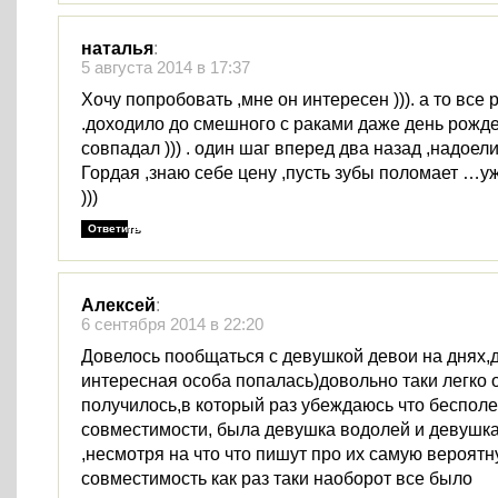
наталья
:
5 августа 2014 в 17:37
Хочу попробовать ,мне он интересен ))). а то все 
.доходило до смешного с раками даже день рожд
совпадал ))) . один шаг вперед два назад ,надоели 
Гордая ,знаю себе цену ,пусть зубы поломает …уже
)))
Ответить
Алексей
:
6 сентября 2014 в 22:20
Довелось пообщаться с девушкой девои на днях,
интересная особа попалась)довольно таки легко 
получилось,в который раз убеждаюсь что бесполе
совместимости, была девушка водолей и девушка
,несмотря на что что пишут про их самую вероят
совместимость как раз таки наоборот все было