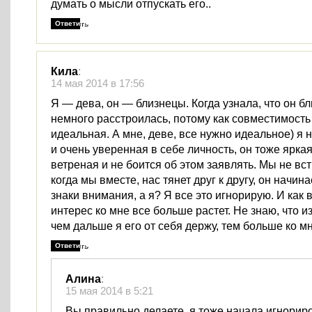
думать о мысли отпускать его..
Ответить
Кила
:
14 мая 2014 в 17:56
Я — дева, он — близнецы. Когда узнала, что он б
немного расстроилась, потому как совместимость 
идеальная. А мне, деве, все нужно идеальное) я 
и очень уверенная в себе личность, он тоже яркая
ветреная и не боится об этом заявлять. Мы не вс
когда мы вместе, нас тянет друг к другу, он начин
знаки внимания, а я? Я все это игнорирую. И как 
интерес ко мне все больше растет. Не знаю, что из
чем дальше я его от себя держу, тем больше ко м
Ответить
Алина
:
15 мая 2014 в 5:21
Вы правильно делаете, я тоже начала игнорир