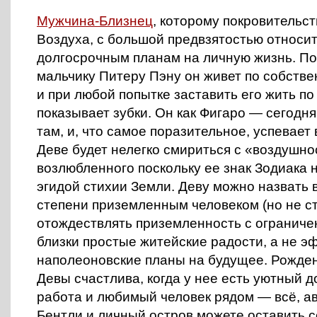
Мужчина-Близнец
, которому покровительст
Воздуха, с большой предвзятостью относит
долгосрочным планам на личную жизнь. П
мальчику Питеру Пэну он живет по собств
и при любой попытке заставить его жить по
показывает зубки. Он как Фигаро — сегодня
там, и, что самое поразительное, успевает
Деве будет нелегко смириться с «воздушно
возлюбленного поскольку ее знак Зодиака 
эгидой стихии Земли. Деву можно назвать 
степени приземленным человеком (но не с
отождествлять приземленность с ограничен
близки простые житейские радости, а не 
наполеоновские планы на будущее. Рожден
Девы счастлива, когда у нее есть уютный д
работа и любимый человек рядом — всё, ав
Бентли и личный остров можете оставить с