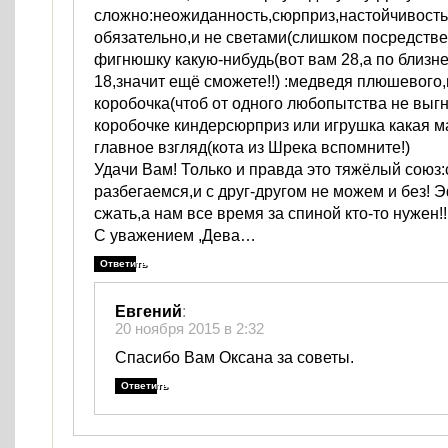
сложно:неожиданность,сюрприз,настойчивость
обязательно,и не светами(слишком посредстве
фигнюшку какую-нибудь(вот вам 28,а по близне
18,значит ещё сможете!!) :медведя плюшевого
коробочка(чтоб от одного любопытства не выгн
коробочке киндерсюрприз или игрушка какая м
главное взгляд(кота из Шрека вспомните!)
Удачи Вам! Только и правда это тяжёлый союз
разбегаемся,и с друг-другом не можем и без! 
сжать,а нам все время за спиной кто-то нужен!!
С уважением ,Дева…
Ответить
Евгений
:
20 ноября 2015 в 2:32
Спасибо Вам Оксана за советы.
Ответить