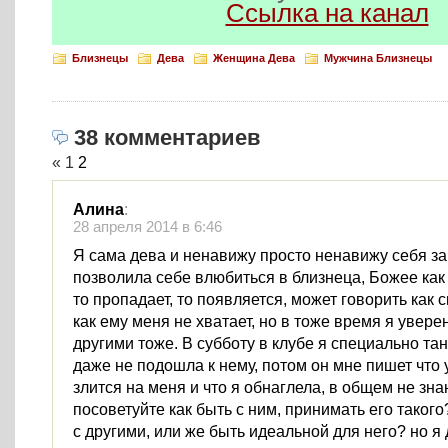
Ссылка на канал
Близнецы
Дева
Женщина Дева
Мужчина Близнецы
38 комментариев
«
1
2
Aлина
:
28 апреля 2014 в 6:46
Я сама дева и ненавижу просто ненавижу себя за 
позволила себе влюбиться в близнеца, Божее как 
то пропадает, то появляется, может говорить как с
как ему меня не хватает, но в тоже время я увере
другими тоже. В субботу в клубе я специально та
даже не подошла к нему, потом он мне пишет что 
злится на меня и что я обнаглела, в общем не зн
посоветуйте как быть с ним, принимать его такого
с другими, или же быть идеальной для него? но я