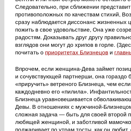
Следовательно, при сближении представи
противоположных по качествам стихий, Воз
сразу наблюдается диссонанс жизненных ц
пожить в свое удовольствие, Она уже созр
радостям. Доказывать друг другу правильн
взглядов они могут до хрипов в горле. (Зде
почитать о
приоритетах Близнецов
и
главн
Впрочем, если женщина-Дева займет поз
и сочувствующей партнерши, она гораздо 
«приручить» ветреного Близнеца, чем если
каждодневно его «пилила». Инфантильнос
Близнеца уравновешивается обволакиваю
Девы. В отношениях с мужчиной-Близнецо
сложная задача — быть для своей второй 
любящей женщиной, и заботливой мамочко
поджаривает по утрам тосты, как он любит,