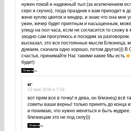
нужен покой и надежный тыл (за исключением ес
серо и скучно), тогда праздник к вам приходит в д
жене куплю цветок и киндер, и знаю что она мне 
ужин, вечер будет приятным и насыщенным, може
улицу на пол часа, если не согласится то схожу в 
заодно сам прогуляюсь и посидим за разговором.
высказал, это все постоянные мысли Близнеца, 
думаем, сначала одно хорошо, потом другое))) В
счастья, принимайте Нас такими какие Мы есть
будет)
Ответить
кг
:
12 мая 2018 в 7:18
вот прям все в точку! я дева, он близнец) всё та
советы ваши верны! только принять до конца их
и понимаю, что нужно меняться и быть мудрее.
близнецам это не под силу)))
Ответить