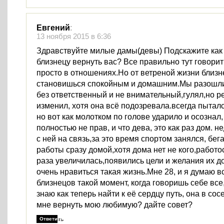
Евгений
:
13 ноября 2015 в 6:36
Здравствуйте милые дамы(девы) Подскажите как
близнецу вернуть вас? Все правильно тут говорит
просто в отношениях.Но от ветреной жизни близн
становишься спокойным и домашним.Мы разошлис
без ответственный и не внимательный,гулял,но р
изменил, хотя она всё подозревала.всегда пытал
но вот как молотком по голове ударило и осознал,
полностью не прав, и что дева, это как раз дом. 
с ней на связь,за это время спортом занялся, бега
работы сразу домой,хотя дома нет не кого,работо
раза увеличилась,появились цели и желания их д
очень нравиться такая жизнь.Мне 28, и я думаю в
близнецов такой момент, когда говоришь себе все,
знаю как теперь найти к её сердцу путь, она в со
мне вернуть мою любимую? дайте совет?
Ответить