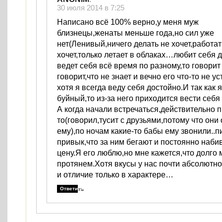
30 июля 2014 в 7:25
Написано всё 100% верно,у меня муж
близнецы,женаты меньше года,но сил уже
нет(Ленивый,ничего делать не хочет,работат
хочет,только летает в облаках…любит себя 
ведет себя всё время по разному,то говорит
говорит,что не знает и вечно его что-то не 
хотя я всегда веду себя достойно.И так как 
буйный,то из-за него приходится вести себ
А когда начали встречаться,действительно п
то(говорил,тусит с друзьями,потому что они
ему),по ночам какие-то бабы ему звонили..п
привык,что за ним бегают и постоянно наби
цену.Я его люблю,но мне кажется,что долго 
протянем.Хотя вкусы у нас почти абсолютн
и отличие только в характере…
Ответить