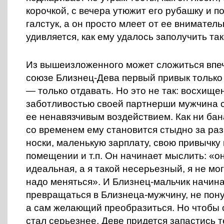
корочкой, с вечера утюжит его рубашку и п
галстук, а он просто млеет от ее внимател
удивляется, как ему удалось заполучить та
Из вышеизложенного может сложиться впеч
союзе Близнец-Дева первый привык только 
— только отдавать. Но это не так: восхищ
заботливостью своей партнерши мужчина 
ее ненавязчивым воздействием. Как ни бана
со временем ему становится стыдно за ра
носки, маленькую зарплату, свою привычку 
помещении и т.п. Он начинает мыслить: «о
идеальная, а я такой несерьезный, я не мог
надо меняться». И Близнец-мальчик начин
превращаться в Близнеца-мужчину, не пон
а сам желающий преобразиться. Но чтобы 
стал серьезнее, Деве придется запастись 