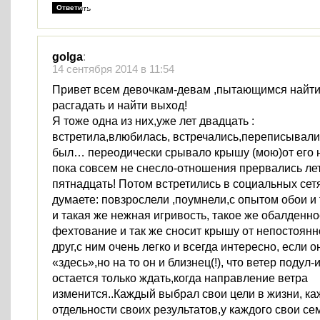
Ответить
golga
:
14 сентября 2014 в 11:54
Привет всем девочкам-девам ,пытающимся найти
расгадать и найти выход!
Я тоже одна из них,уже лет двадцать :
встретила,влюбилась, встречались,переписывали
был… переодически срывало крышу (мою)от его 
пока совсем не снесло-отношения прервались лет
пятнадцать! Потом встретились в социальных сетя
думаете: повзрослели ,поумнели,с опытом обои и
и такая же нежная игривость, такое же обалденн
фехтование и так же сносит крышу от непостоянн
друг,с ним очень легко и всегда интересно, если о
«здесь»,но на то он и близнец(!), что ветер подул-и 
остается только ждать,когда направление ветра
изменится..Каждый выбрал свои цели в жизни, ка
отдельности своих результатов,у каждого свои сем