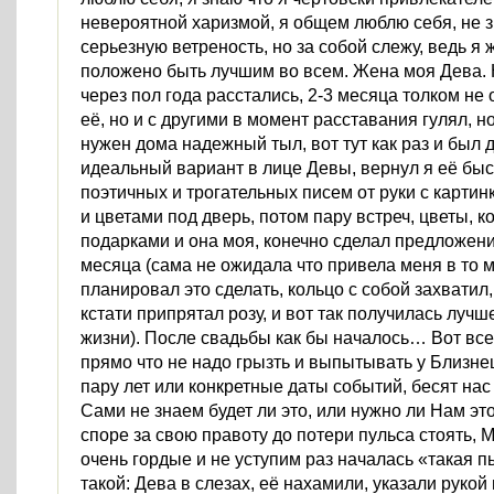
невероятной харизмой, я общем люблю себя, не з
серьезную ветреность, но за собой слежу, ведь я
положено быть лучшим во всем. Жена моя Дева. Н
через пол года расстались, 2-3 месяца толком не
её, но и с другими в момент расставания гулял, но
нужен дома надежный тыл, вот тут как раз и был 
идеальный вариант в лице Девы, вернул я её быс
поэтичных и трогательных писем от руки с картин
и цветами под дверь, потом пару встреч, цветы, к
подарками и она моя, конечно сделал предложени
месяца (сама не ожидала что привела меня в то м
планировал это сделать, кольцо с собой захватил,
кстати припрятал розу, и вот так получилась лучш
жизни). После свадьбы как бы началось… Вот вс
прямо что не надо грызть и выпытывать у Близне
пару лет или конкретные даты событий, бесят на
Сами не знаем будет ли это, или нужно ли Нам эт
споре за свою правоту до потери пульса стоять, 
очень гордые и не уступим раз началась «такая пь
такой: Дева в слезах, её нахамили, указали рукой