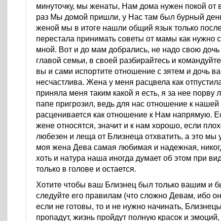
минуточку, мы женаты, Нам дома нужен покой от 
раз Мы домой пришли, у Нас там был бурный ден
женой мы в итоге нашли общий язык только после 
перестала принимать советы от мамы как нужно с
мной. Вот и до мам добрались, не надо свою дочь
главой семьи, в своей разбирайтесь и командуйте
вы и сами испортите отношение с зятем и дочь в
несчастлива. Жена у меня расцвела как отпустил
приняла меня таким какой я есть, я за нее порву 
папе пригрозил, ведь для нас отношение к нашей
расценивается как отношение к Нам напрямую. Е
жене относятся, значит и к нам хорошо, если плох
любезен и леща от Близнеца отхватить, а это мы
моя жена Дева самая любимая и надежная, никог
хоть и натура наша иногда думает об этом при ви
только в голове и остается.
Хотите чтобы ваш Близнец был только вашим и б
следуйте его правилам (что сложно Девам, ибо он
если не готовы, то и не нужно начинать, Близнецы
пропадут, жизнь пройдут полную красок и эмоций,