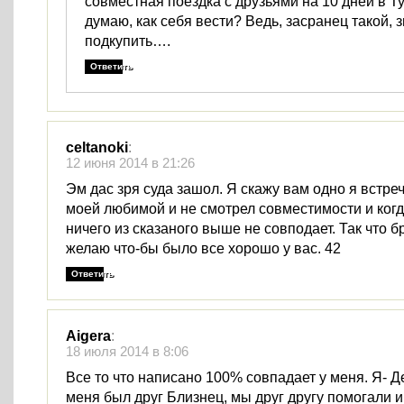
совместная поездка с друзьями на 10 дней в Т
думаю, как себя вести? Ведь, засранец такой, зн
подкупить….
Ответить
celtanoki
:
12 июня 2014 в 21:26
Эм дас зря суда зашол. Я скажу вам одно я встре
моей любимой и не смотрел совместимости и когд
ничего из сказаного выше не совподает. Так что б
желаю что-бы было все хорошо у вас. 42
Ответить
Aigera
:
18 июля 2014 в 8:06
Все то что написано 100% совпадает у меня. Я- Де
меня был друг Близнец, мы друг другу помогали и 