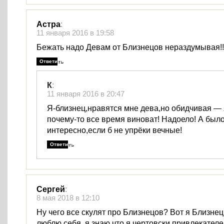
Астра
:
11 января 2016 в 19:58
Бежать надо Девам от Близнецов нераздумывая!!
Ответить
К
:
11 января 2016 в 20:47
Я-близнец,нравятся мне дева,но обидчивая — 
почему-то все время виноват! Надоело! А был
интересно,если б не упрёки вечные!
Ответить
Сергей
:
8 мая 2018 в 12:10
Ну чего все скулят про Близнецов? Вот я Близнец
люблю себя, я знаю что я чертовски привлекател