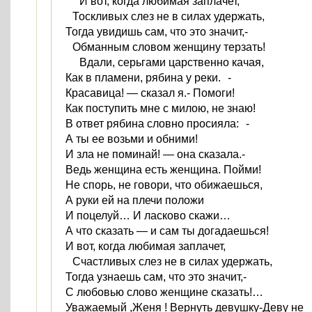
И вот, когда любимая заплачет,
Тоскливых слез не в силах удержать,
Тогда увидишь сам, что это значит,-
Обманным словом женщину терзать!
Вдали, серьгами царственно качая,
Как в пламени, рябина у реки. -
Красавица! — сказал я.- Помоги!
Как поступить мне с милою, не знаю!
В ответ рябина словно просияла: -
А ты ее возьми и обними!
И зла не поминай! — она сказала.-
Ведь женщина есть женщина. Пойми!
Не спорь, не говори, что обижаешься,
А руки ей на плечи положи
И поцелуй… И ласково скажи…
А что сказать — и сам ты догадаешься!
И вот, когда любимая заплачет,
Счастливых слез не в силах удержать,
Тогда узнаешь сам, что это значит,-
С любовью слово женщине сказать!…
Уважаемый ,Женя ! Вернуть девушку-Деву не