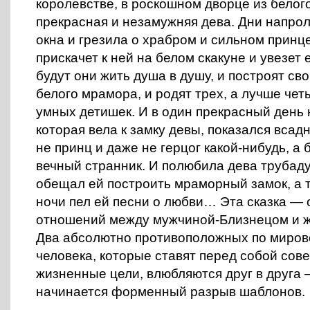
королевстве, в роскошном дворце из бело
прекрасная и незамужняя дева. Дни напрол
окна и грезила о храбром и сильном принц
прискачет к ней на белом скакуне и увезет 
будут они жить душа в душу, и построят сво
белого мрамора, и родят трех, а лучше чет
умных детишек. И в один прекрасный день 
которая вела к замку девы, показался всадн
не принц и даже не герцог какой-нибудь, а
вечный странник. И полюбила дева трубаду
обещал ей построить мраморный замок, а т
ночи пел ей песни о любви… Эта сказка — 
отношений между мужчиной-Близнецом и 
Два абсолютно противоположных по миро
человека, которые ставят перед собой со
жизненные цели, влюбляются друг в друга 
начинается форменный разрыв шаблонов.