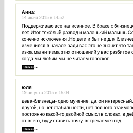
Анна
:
14 июня 2015 в 14:52
Поддерживаю все написанное. В браке с близнец
лет. Итог тяжёлый развод и маленький малышь.С
конечно исключения .Но дети и быт не для близне
изменился в начале ради вас это не значит что та
из-за магнитизма этих отношений у вас разбитое
когда мы любим мы не читаем гороскоп.
Ответить
юля
:
19 августа 2015 в 15:04
дева-близнецы- одно мучение. да, он интересный,
другой, но нет стабильности, нет полного взаимоп
постоянно какой-то двойной смысл в словах, в де
от всего, буду ставить точку, встречаемся год.
Ответить