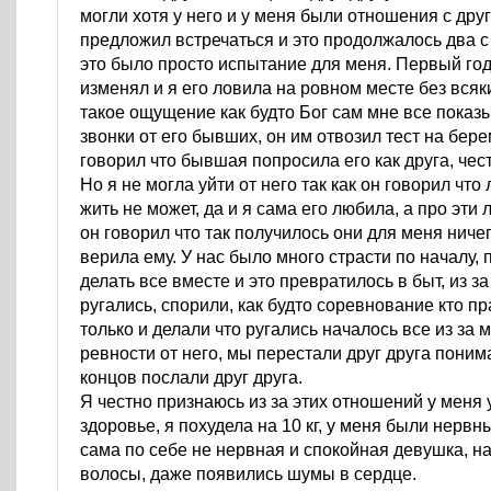
могли хотя у него и у меня были отношения с дру
предложил встречаться и это продолжалось два с
это было просто испытание для меня. Первый год
изменял и я его ловила на ровном месте без всяк
такое ощущение как будто Бог сам мне все показ
звонки от его бывших, он им отвозил тест на бере
говорил что бывшая попросила его как друга, чест
Но я не могла уйти от него так как он говорил что
жить не может, да и я сама его любила, а про эт
он говорил что так получилось они для меня ничег
верила ему. У нас было много страсти по началу,
делать все вместе и это превратилось в быт, из з
ругались, спорили, как будто соревнование кто пр
только и делали что ругались началось все из за 
ревности от него, мы перестали друг друга понима
концов послали друг друга.
Я честно признаюсь из за этих отношений у меня
здоровье, я похудела на 10 кг, у меня были нервн
сама по себе не нервная и спокойная девушка, н
волосы, даже появились шумы в сердце.