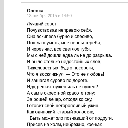
Oлёнка
:
13 ноября 2015 в 14:50
Лучший совет
Почувствовав неправою себя,
Она вскипела бурно и спесиво,
Пошла шуметь, мне нервы теребя,
И через час, все светлое губя,
Мы с ней дошли едва ль не до разрыва.
И было столько недостойных слов,
Тяжеловесных, будто носороги,
Что я воскликнул: — Это не любовь!
И зашагал сурово по дороге.
Иду, решая: нужен иль не нужен?
А сам в окрестной красоте тону:
За рощей вечер, отходя ко сну,
Готовит свой неторопливый ужин.
Как одинокий, старый холостяк,
Быть может зло познавший от подруги,
Присев на холм, небрежно, кое-как