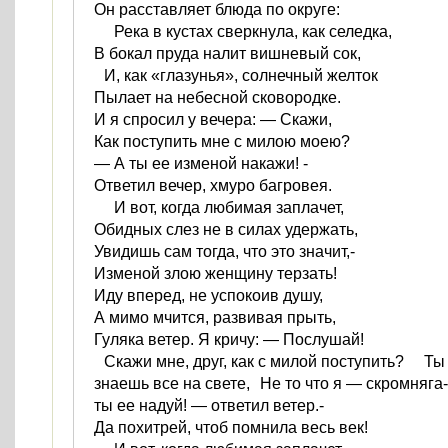
Он расставляет блюда по округе:
Река в кустах сверкнула, как селедка,
В бокал пруда налит вишневый сок,
И, как «глазунья», солнечный желток
Пылает на небесной сковородке.
И я спросил у вечера: — Скажи,
Как поступить мне с милою моею?
— А ты ее изменой накажи! -
Ответил вечер, хмуро багровея.
И вот, когда любимая заплачет,
Обидных слез не в силах удержать,
Увидишь сам тогда, что это значит,-
Изменой злою женщину терзать!
Иду вперед, не успокоив душу,
А мимо мчится, развивая прыть,
Гуляка ветер. Я кричу: — Послушай!
Скажи мне, друг, как с милой поступить? Ты
знаешь все на свете, Не то что я — скромняга-
ты ее надуй! — ответил ветер.-
Да похитрей, чтоб помнила весь век!