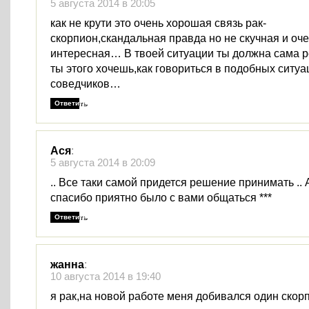
5 августа 2014 в 20:05
как не крути это очень хорошая связь рак-
скорпион,скандальная правда но не скучная и оч
интересная… В твоей ситуации ты должна сама р
ты этого хочешь,как говориться в подобных ситуа
соведчиков…
Ответить
Ася
:
5 августа 2014 в 20:09
.. Все таки самой придется решение принимать .. 
спасибо приятно было с вами общаться ***
Ответить
жанна
:
10 августа 2014 в 19:40
я рак,на новой работе меня добивался один скор