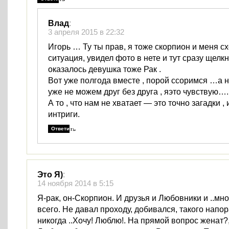
Влад
:
3 апреля 2015 в 22:32
Игорь … Ту ты прав, я тоже скорпион и меня с
ситуация, увидел фото в нете и тут сразу щелкн
оказалось девушка тоже Рак .
Вот уже полгода вместе , порой ссоримся …а н
уже не можем друг без друга , яэто чувствую….
А то , что нам не хватает — это точно загадки ,
интриги.
Ответить
Это Я)
:
14 ноября 2014 в 5:15
Я-рак, он-Скорпион. И друзья и Любовники и ..мн
всего. Не давал проходу, добивался, такого напор
никогда ..Хочу! Люблю!. На прямой вопрос женат?,