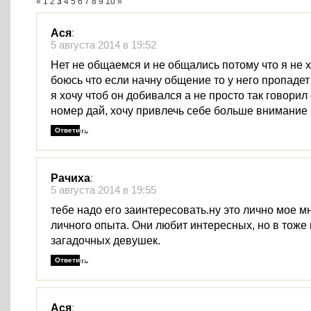
«
1
2
3
4
5
6
7
8
9
10
»
Ася
:
5 августа 2014 в 19:52
Нет не общаемся и не общались потому что я не х
боюсь что если начну общение то у него пропадет
я хочу чтоб он добивался а не просто так говорил
номер дай, хочу привлечь себе больше внимание
Ответить
Рачиха
:
5 августа 2014 в 19:55
тебе надо его заинтересовать.ну это лично мое м
личного опыта. Они любит интересных, но в тоже
загадочных девушек.
Ответить
Ася
: