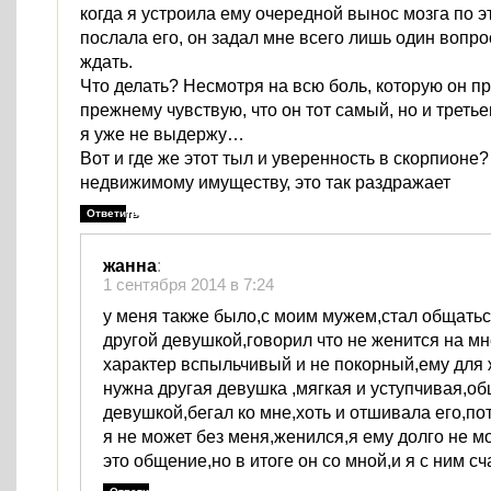
когда я устроила ему очередной вынос мозга по э
послала его, он задал мне всего лишь один вопрос
ждать.
Что делать? Несмотря на всю боль, которую он пр
прежнему чувствую, что он тот самый, но и треть
я уже не выдержу…
Вот и где же этот тыл и уверенность в скорпионе
недвижимому имуществу, это так раздражает
Ответить
жанна
:
1 сентября 2014 в 7:24
у меня также было,с моим мужем,стал общатьс
другой девушкой,говорил что не женится на мне
характер вспыльчивый и не покорный,ему для
нужна другая девушка ,мягкая и уступчивая,об
девушкой,бегал ко мне,хоть и отшивала его,по
я не может без меня,женился,я ему долго не м
это общение,но в итоге он со мной,и я с ним сч