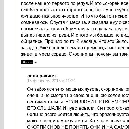
после нашего первого поцелуя. И это ..скорей вс
влюбленность с его стороны, а не то самое глубо
фундаментальное чувство. И то что был он искре
сомневаюсь. Спустя 4 месяца, я сказала ему о сво
промолчал..а когда обнимались..я слушала стук ег
выпрыгивало из груди. И с того мы больше не ви
общались. Прошло почти 2 месяца. Что это было,
загадка. Уже прошло немало времени, а мысленно
живет в моем сердце. Скорпионы, почему вы так
Ответить
леди ракиня
:
15 февраля 2015 в 11:34
Он забоялся этих мощных чувств, скорпионы 
очень и не смотря на свою внешнюю холоднос
сентиментальны. ЕСЛИ ЛЮБИТ ТО ВСЕМ СЕ
ЕГО СЛЫШАЛИ И чувствовали. Он просто оказа
больше всего боится любить, что рразочируется
можно вернуть мне кажется. Хотя все возможн
СКОРПИОНОВ НЕ ПОНЯТЬ ОНИ И НА САМО