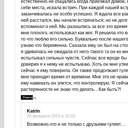
естественно не общались когда приезжал домой, 
себе места, искала встреч. При каждой нашей вст
заканчивалась не особо успешно. Я ждала все рав
ней расстался, мы начали встречаться, но не дол
вспоминал о ней. Мы разошлись за все это время
мне плохого, использовал как мог. Я решила что в
то что люблю его сильно. Буквально после нашег
узнаю что беременна. Сказала ему, он был на сто
я удивилась не ожидала от него такого т.к он ко мн
испытывал сильных чувств. Сейчас все вроде бы
доверия я к нему не испытываю. Хоть он мне утв
сейчас я ему поверила. Он также продолжает гуля
мне приходит время от времени. Мне это не нрав
ему намекать он злится, что контролирую. Я сейча
растерянности не знаю что делать…Как быть?!
Ответить
Katrin
:
20 февраля 2015 в 10:03
Возможно,что и не только с друзьями гуляет…