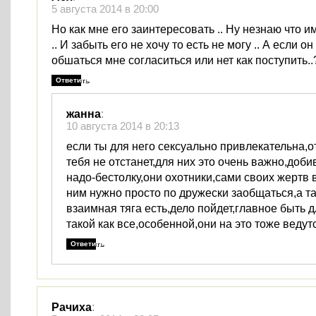
5 августа 2014 в 20:00
Но как мне его заинтересовать .. Ну незнаю что и
.. И забыть его не хочу то есть не могу .. А если 
обшаться мне согласиться или нет как поступить.
Ответить
жанна
:
10 августа 2014 в 20:13
если ты для него сексуально привлекательна,о
тебя не отстанет,для них это очень важно,доби
надо-бестолку,они охотники,сами своих жертв 
ним нужно просто по дружески заобщаться,а т
взаимная тяга есть,дело пойдет,главное быть д
такой как все,особенной,они на это тоже ведут
Ответить
Рачиха
: