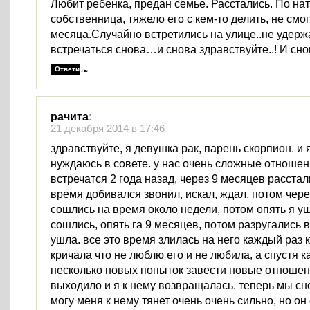
Любит ребенка, предан семье. Расстались. По на
собственница, тяжело его с кем-то делить, не смо
месяца.Случайно встретились на улице..не удерж
встречаться снова…и снова здравствуйте..! И сно
Ответить
рачита
:
21 декабря 2014 в 17:46
здравствуйте, я девушка рак, парень скорпион. и 
нуждаюсь в совете. у нас очень сложные отношен
встречатся 2 года назад, через 9 месяцев расстали
время добивался звонил, искал, ждал, потом чере
сошлись на время около недели, потом опять я у
сошлись, опять га 9 месяцев, потом разругались в 
ушла. все это время злилась на него каждый раз 
кричала что не люблю его и не любила, а спустя к
несколько новых попыток завести новые отношен
выходило и я к нему возвращалась. теперь мы сно
могу меня к нему тянет очень очень сильно, но он 