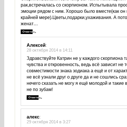
рак,встречалась со скорпионом. Испытывала про
эмоции рядом с ним. Хорошо было вместе(как он 
крайней мере).Цветы,подарки,ухаживания. А пото
женат…
Ответить
Алексей
:
28 октября 2014 в 14:11
Здравствуйте Катрин не у каждого скорпиона т
чувства и откровенность, ведь всё зависит не т
совместимости знака зодиака а ещё и от харак
не всё узнали друг о друге да и не сошлись ср
нечего сказать не могу я ещё молодой и такие
не по зубам!
Ответить
алекс
:
29 октября 2014 в 3:27