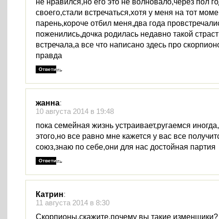
не нравился,но его это не волновало,через пол г
своего,стали встречаться,хотя у меня на тот мом
парень,короче отбил меня,два года провстречали
поженились,дочка родилась недавно такой страст
встречала,а все что написано здесь про скорпион
правда
Ответить
жанна
:
10 августа 2014 в 19:48
пока семейная жизнь устраивает,ругаемся иногда,
этого,но все равно мне кажется у вас все получи
союз,знаю по себе,они для нас достойная партия
Ответить
Катрин
:
11 августа 2014 в 8:30
Скорпионы,скажите,почему вы такие изменщики?