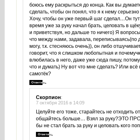
боюсь ему раскрыться до конца. Как вы думает
сделать, чтобы он понял, что я к нему серьезн
Хочу, чтобы он уже первый шаг сделал…Он тут
время уже за руку начал брать, целовать в щё
и приветствуя, но дальше то ничего) Я вопро
что между нами, задавала, переписываясь(по 
могу, т.к. стесняюсь очень)), он либо отшучивае
говорит, что я слишком любопытная и почемучк
влюбилась в него, даже уже сюда пишу, потому
что и думать) Ну вот что мне сделать? Или всё 
самотёк?
Ответить
Скорпион
:
7 октября 2016 в 14:09
Целуйте его тоже, старайтесь не отходить от
общайтесь больше… Взял за руку?ЭТО ПРО
бы не стал брать за руку и целовать кого по
Ответить