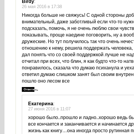
Birdy
:
26 мая 2016 в 17:38
Никогда больше не свяжусь! С одной стороны до
внимательный, даже заботливый если что-то нужн
подсказать, помочь, я не очень люблю свои чувст
показывать, проще наедине поговорить, ну а воо
дружеские. Но тут получилось так что очень нечес
отношению к нему, решила поддержать человека, 
дал понять что со своей поддержкой лучше не над
отчитал при всех, что блин, я как будто что-то нат
понравилось, сказала что думаю психанула и уеха
ответил думаю слишком занят был своим внутрен
пошло оно лесом все
Ответить
Екатерина
:
27 июня 2016 в 11:07
хорошо было..прошло и ладно..хорошо ведь бы
все кончается и заканчивается и начинается 
жизнь как книгу…она иногда просто рутинная 