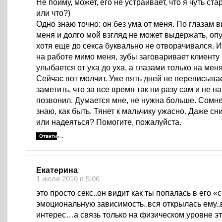
Не пойму, может, его не устраивает, что я чуть ст
или что?)
Одно знаю точно: он без ума от меня. По глазам в
меня и долго мой взгляд не может выдержать, опу
хотя еще до секса буквально не отворачивался. И
на работе мимо меня, зубы заговаривает клиенту (
улыбается от уха до уха, а глазами только на меня
Сейчас вот молчит. Уже пять дней не переписыва
заметить, что за все время так ни разу сам и не н
позвонил. Думается мне, не нужна больше. Сомн
знаю, как быть. Тянет к мальчику ужасно. Даже сн
или надеяться? Помогите, пожалуйста.
Ответить
Екатерина
:
1 июля 2016 в 5:06
это просто секс..он видит как ты попалась в его «с
эмоциональную зависимость..вся открылась ему..
интерес…а связь только на физическом уровне э