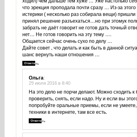
ходил) чем дальше тем хуже … Уже настолько себя
что эрекция проподала почти сразу … Из-за этого
истерики ( несколько раз собирала вещи) пришли 
принял решение разъехаться…но при этомук по
забрать не даёт говорит не готов дать точный отве
нет… Не готов говорить на эту тему ….
Общается сейчас очень сухо по делу …
Дайте совет , что делать и как быть в данной ситу
шанс вернуть наши отношения …
Ответить
Ольга
:
29 июля 2016 в 8:40
На это дело не порчи делают. Можно сходить к 
проверить, снять, если надо. Ну и если вы этог
попробуйте оральные приемы, если не умеете
техники в интернете, там все есть.
Ответить