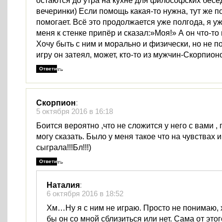
остаются до утра на кухне для философских бесе
вечеринки) Если помощь какая-то нужна, тут же 
помогает. Всё это продолжается уже полгода, я уж
меня к стенке припёр и сказал:»Моя!» А он что-то
Хочу быть с ним и морально и физически, но не п
игру он затеял, может, кто-то из мужчин-Скорпион
Ответить
Скорпион
:
5 октября 2016 в 16:18
Боится вероятно ,что не сложится у него с вами , 
могу сказать. Было у меня такое что на чувствах 
сыграла!!!Бл!!!)
Ответить
Наталия
:
6 октября 2016 в 18:52
Хм…Ну я с ним не играю. Просто не понимаю, 
бы он со мной сблизиться или нет. Сама от это