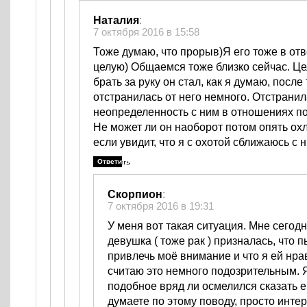
Наталия
:
7 октября 2016 в 15:58
Тоже думаю, что прорыв)Я его тоже в отв
целую) Общаемся тоже близко сейчас. Це
брать за руку он стал, как я думаю, после 
отстранилась от него немного. Отстранилас
неопределенность с ним в отношениях п
Не может ли он наоборот потом опять охл
если увидит, что я с охотой сближаюсь с 
Ответить
Скорпион
:
7 октября 2016 в 19:31
У меня вот такая ситуация. Мне сегод
девушка ( тоже рак ) призналась, что 
привлечь моё внимание и что я ей нра
считаю это немного подозрительным. 
подобное вряд ли осмелился сказать е
думаете по этому поводу, просто инте