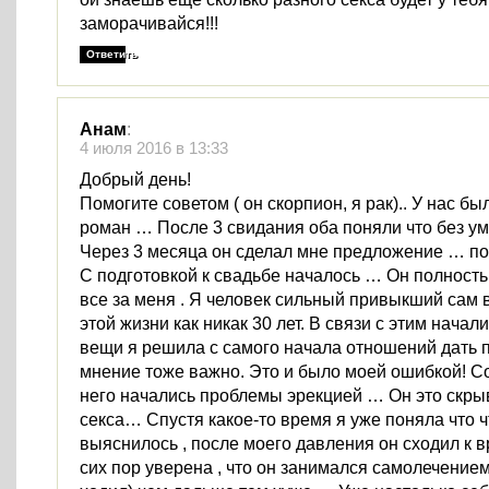
заморачивайся!!!
Ответить
Анам
:
4 июля 2016 в 13:33
Добрый день!
Помогите советом ( он скорпион, я рак).. У нас 
роман … После 3 свидания оба поняли что без ум
Через 3 месяца он сделал мне предложение … п
С подготовкой к свадьбе началось … Он полност
все за меня . Я человек сильный привыкший сам 
этой жизни как никак 30 лет. В связи с этим нача
вещи я решила с самого начала отношений дать п
мнение тоже важно. Это и было моей ошибкой! С
него начались проблемы эрекцией … Он это скры
секса… Спустя какое-то время я уже поняла что ч
выяснилось , после моего давления он сходил к вр
сих пор уверена , что он занимался самолечением 