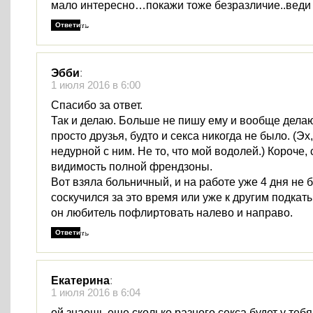
мало интересно…покажи тоже безразличие..веди 
Ответить
Эбби
:
1 июля 2016 в 6:00
Спасибо за ответ.
Так и делаю. Больше не пишу ему и вообще делаю
просто друзья, будто и секса никогда не было. (Эх,
недурной с ним. Не то, что мой водолей.) Короче,
видимость полной френдзоны.
Вот взяла больничный, и на работе уже 4 дня не 
соскучился за это время или уже к другим подкат
он любитель пофлиртовать налево и направо.
Ответить
Екатерина
:
1 июля 2016 в 6:04
ой знаешь еще сколько разного секса будет у тебя