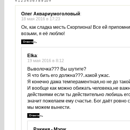
«
1
2
3
4
5
6
7
8
9
10
»
Олег Аквариумоголовый
:
18 мая 2016 в 17:23
Ох, как сладка месть Скорпиона! Все ей припомни
возьми, я её люблю!
Ответить
Elka
:
19 мая 2016 в 8:12
Выволочка??? Вы шутите?
Я что бить его должна???..какой ужас.
Я конечно дама темпераментная,но не до такой
И вообще как можно обижать человека,не важ
действиями если ты действительно любишь его
значит пожелаем ему счастье. Бог даёт ровно с
мы можем вынести.
Ответить
Ракиня - Мэри
: