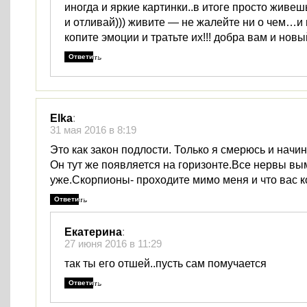
иногда и яркие картинки..в итоге просто живеш
и отливай))) живите — не жалейте ни о чем…и
копите эмоции и тратьте их!!! добра вам и новы
Ответить
Elka
:
31 мая 2016 в 8:19
Это как закон подлости. Только я смерюсь и начи
Он тут же появляется на горизонте.Все нервы вы
уже.Скорпионы- проходите мимо меня и что вас к
Ответить
Екатерина
:
27 июня 2016 в 11:29
так ты его отшей..пусть сам помучается
Ответить