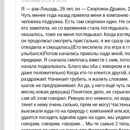
5 октября 2016 в 10:59
Я — рак-Лошадь, 26 лет, он — Скорпион-Дракон, 2
Чуть менее года назад привела меня в компанию
человека подружка. Есть там скорпион один. Не ск
его заметила, но со временем стала поглядывать н
оказалось, тоже на меня поглядывал. Когда взгля
он продолжал смотреть пристально, я же сразу св
отводила и смущалась))Его веселила эта игра в г
улыбался)Потом начались приколы надо мной, п
придирки. Я сначала смеялась вместе с ним, пото
начала подкалывать. Благо мы оба с юморком и 
даже положительно) Когда кто-то клеится другой, в
раздражает. Начинает грубить, и жалить словами
шагов не предпринимает. Ах да, у него ещё чуть 
месяц новая девушка) Понятное дело, не серьез
сам об этом говорил. Ревную его немного, но вид
тянет к нему очень сильно, прям не могу) Частеньк
выезжали куда-то на природу с компанией или,ког
удается посидеть вдвоём один на один, мы уедин
говорим, говорим, говорим… Мы те самые 2 типа