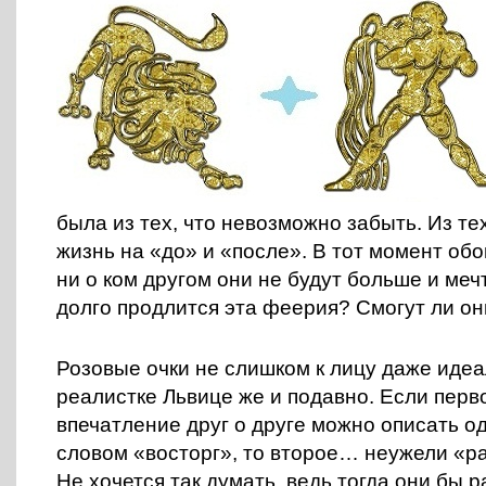
была из тех, что невозможно забыть. Из тех
жизнь на «до» и «после». В тот момент об
ни о ком другом они не будут больше и ме
долго продлится эта феерия? Смогут ли он
Розовые очки не слишком к лицу даже иде
реалистке Львице же и подавно. Если перв
впечатление друг о друге можно описать о
словом «восторг», то второе… неужели «р
Не хочется так думать, ведь тогда они бы р