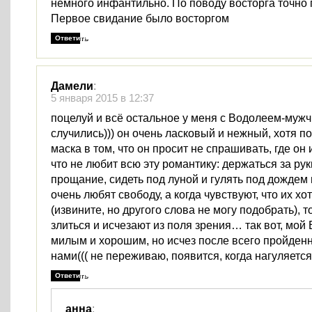
немного инфантильно. По поводу восторга точно
Первое свидание было восторгом
Ответить
Дамели
:
5 января 2015 в 12:37
поцелуй и всё остальное у меня с Водолеем-муж
случились))) он очень ласковый и нежный, хотя по
маска в том, что он просит не спрашивать, где он
что не любит всю эту романтику: держаться за рук
прощание, сидеть под луной и гулять под дождем 
очень любят свободу, а когда чувствуют, что их хо
(извините, но другого слова не могу подобрать), 
злиться и исчезают из поля зрения… так вот, мой
милым и хорошим, но исчез после всего пройден
нами((( не переживаю, появится, когда нагуляет
Ответить
анна
: