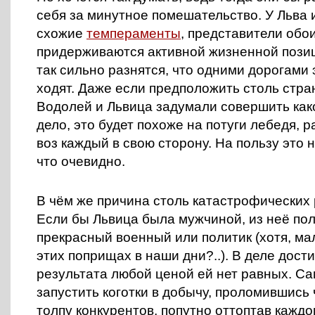
себя за минутное помешательство. У Льва 
схожие
темпераменты
, представители обои
придерживаются активной жизненной позиц
так сильно разнятся, что одними дорогами 
ходят. Даже если предположить столь стр
Водолей и Львица задумали совершить ка
дело, это будет похоже на потуги лебедя, р
воз каждый в свою сторону. На пользу это 
что очевидно.
В чём же причина столь катастрофических
Если бы Львица была мужчиной, из неё по
прекрасный военный или политик (хотя, м
этих поприщах в наши дни?..). В деле дост
результата любой ценой ей нет равных. С
запустить коготки в добычу, проломившись
толпу конкурентов, попутно оттоптав каждом