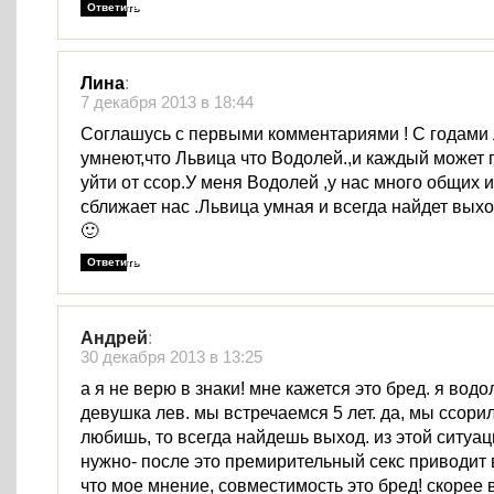
Ответить
Лина
:
7 декабря 2013 в 18:44
Соглашусь с первыми комментариями ! С годами
умнеют,что Львица что Водолей.,и каждый может 
уйти от ссор.У меня Водолей ,у нас много общих 
сближает нас .Львица умная и всегда найдет выхо
🙂
Ответить
Андрей
:
30 декабря 2013 в 13:25
а я не верю в знаки! мне кажется это бред. я водо
девушка лев. мы встречаемся 5 лет. да, мы ссорил
любишь, то всегда найдешь выход. из этой ситуаци
нужно- после это премирительный секс приводит в 
что мое мнение, совместимость это бред! скорее 