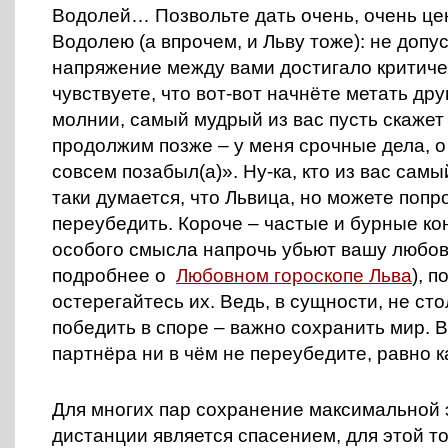
Водолей… Позвольте дать очень, очень це
Водолею (а впрочем, и Льву тоже): не допу
напряжение между вами достигало критиче
чувствуете, что вот-вот начнёте метать дру
молнии, самый мудрый из вас пусть скажет
продолжим позже – у меня срочные дела, о
совсем позабыл(а)». Ну-ка, кто из вас сам
таки думается, что Львица, но можете поп
переубедить. Короче – частые и бурные к
особого смысла напрочь убьют вашу любов
подробнее о
Любовном гороскопе Льва
), п
остерегайтесь их. Ведь, в сущности, не ст
победить в споре – важно сохранить мир. 
партнёра ни в чём не переубедите, равно ка
Для многих пар сохранение максимальной
дистанции является спасением, для этой т