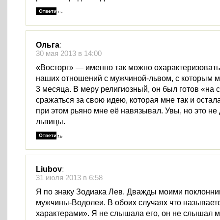
Ответить
Ольга
:
30 мая 2013 в 14:00
«Восторг» — именно так можно охарактеризовать
наших отношений с мужчиной-львом, с которым 
3 месяца. В меру религиозный, он был готов «на 
сражаться за свою идею, которая мне так и остал
при этом рьяно мне её навязывал. Увы, но это н
львицы.
Ответить
Liubov
:
31 июля 2013 в 6:58
Я по знаку Зодиака Лев. Дважды моими поклонн
мужчины-Водолеи. В обоих случаях что называет
характерами». Я не слышала его, он не слышал 