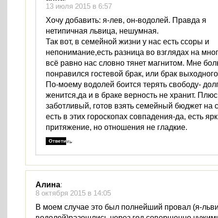
13 июля 2015 в 6:57
Хочу добавить: я-лев, он-водолей. Правда я
нетипичная львица, нешумная.
Так вот, в семейной жизни у нас есть ссоры и
непонимание,есть разница во взглядах на мно
всё равно нас словно тянет магнитом. Мне бо
понравился гостевой брак, или брак выходного
По-моему водолей боится терять свободу- дол
женится,да и в браке верность не хранит. Плю
заботливый, готов взять семейный бюджет на с
есть в этих гороскопах совпадения-да, есть ярк
притяжение, но отношения не гладкие.
Ответить
Алина
:
8 октября 2015 в 14:05
В моем случае это был полнейший провал (я-льви
водолей)разошлись через год совершенно чужим