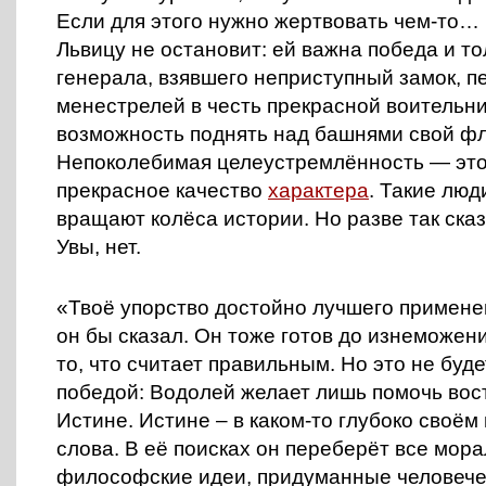
Если для этого нужно жертвовать чем-то… и
Львицу не остановит: ей важна победа и то
генерала, взявшего неприступный замок, п
менестрелей в честь прекрасной воительн
возможность поднять над башнями свой ф
Непоколебимая целеустремлённость — это
прекрасное качество
характера
. Такие люд
вращают колёса истории. Но разве так ска
Увы, нет.
«Твоё упорство достойно лучшего примене
он бы сказал. Он тоже готов до изнеможен
то, что считает правильным. Но это не буде
победой: Водолей желает лишь помочь вос
Истине. Истине – в каком-то глубоко своём
слова. В её поисках он переберёт все мора
философские идеи, придуманные человечес